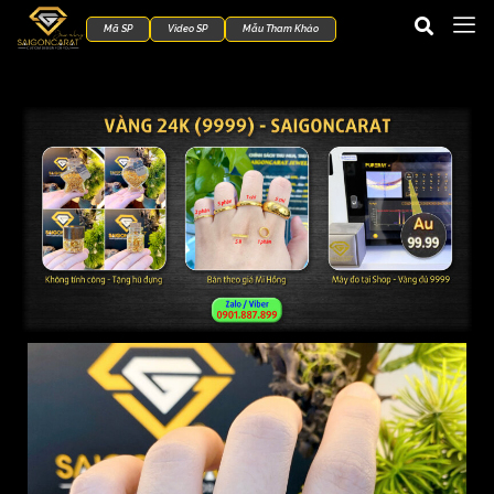
Mã SP
Video SP
Mẫu Tham Khảo