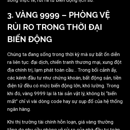
sống thực tế, rút ra từ biến động lịch sử.
3.
VÀNG 9999 – PHÒNG VỆ
RỦI RO TRONG THỜI ĐẠI
BIẾN ĐỘNG
Chúng ta đang sống trong thời kỳ mà sự bất ổn diễn
ra liên tục: đại dịch, chiến tranh thương mại, xung đột
địa chính trị, lạm phát toàn cầu… Trong bối cảnh ấy,
các kênh đầu tư như chứng khoán, bất động sản, tiền
điện tử đều có mức biến động lớn, khó lường. Trong
khi đó, vàng 9999 lại là tài sản vật lý, không bị “biến
mất” chỉ vì vài dòng code hay sự sụp đổ của hệ thống
ngân hàng.
Khi thị trường tài chính hỗn loạn, giá vàng thường
tăng do nhu cầu phòng vệ rủi ro của nhà đầu tư toàn