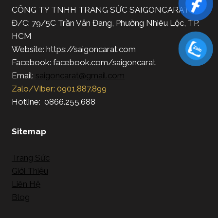
CÔNG TY TNHH TRANG SỨC SAIGONCARAT
Đ/C: 79/5C Trần Văn Đang, Phường Nhiêu Lộc, TP.
HCM
Website: https://saigoncarat.com
Facebook: facebook.com/saigoncarat
Email:
saigoncarat@gmail.com
Zalo/Viber: 0901.887.899
Hotline: 0866.255.688
Sitemap
Trang Sức
Giới Thiệu
Liên Hệ
Blog