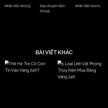
Nhẫn SGC-N0013
Dây chuyền SGC-
Nhẫn SGC-N1071
D0255
BÀI VIẾT KHÁC