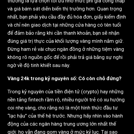
thường là lựa chọn tối ưu nhờ mức phí gia công thấp
và giá bám sát diễn biến thị trường hơn. Quan trọng
nhất, bạn phải yêu cầu đầy đủ hóa đơn, giấy kiểm định
và chỉ nên giao dịch tại những cửa hàng có tên tuổi
để đảm bảo rằng khi cần thanh khoản, bạn sẽ nhận
đúng giá trị thực của khối lượng vàng mình nắm giữ.
Đừng ham rẻ vài chục ngàn đồng ở những tiệm vàng
không rõ nguồn gốc để rồi phải trả giá bằng sự nghi
ngờ về độ tinh khiết sau này.
Vàng 24k trong kỷ nguyên số: Có còn chỗ đứng?
Trong kỷ nguyên của tiền điện tử (crypto) hay những
nền tảng fintech rầm rộ, nhiều người trẻ có xu hướng
coi nhẹ vàng, cho rằng nó là một hình thức đầu tư
“lạc hậu” của thế hệ trước. Nhưng hãy nhìn vào hành
động của các ngân hàng trung ương lớn nhất thế
giới: họ vẫn đang gom vàng ở mức kỷ lục. Tại sao