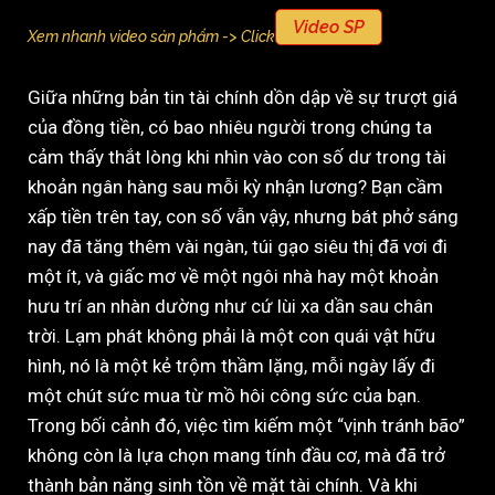
Video SP
Xem nhanh video sản phẩm -> Click
Giữa những bản tin tài chính dồn dập về sự trượt giá
của đồng tiền, có bao nhiêu người trong chúng ta
cảm thấy thắt lòng khi nhìn vào con số dư trong tài
khoản ngân hàng sau mỗi kỳ nhận lương? Bạn cầm
xấp tiền trên tay, con số vẫn vậy, nhưng bát phở sáng
nay đã tăng thêm vài ngàn, túi gạo siêu thị đã vơi đi
một ít, và giấc mơ về một ngôi nhà hay một khoản
hưu trí an nhàn dường như cứ lùi xa dần sau chân
trời. Lạm phát không phải là một con quái vật hữu
hình, nó là một kẻ trộm thầm lặng, mỗi ngày lấy đi
một chút sức mua từ mồ hôi công sức của bạn.
Trong bối cảnh đó, việc tìm kiếm một “vịnh tránh bão”
không còn là lựa chọn mang tính đầu cơ, mà đã trở
thành bản năng sinh tồn về mặt tài chính. Và khi