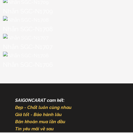
Nhẫn SGC-N1709
Nhẫn SGC-N1708
Nhẫn SGC-N1707
Nhẫn SGC-N1706
SAIGONCARAT cam kết:
Đẹp - Chất luôn cùng nhau
Giá tốt - Bảo hành lâu
Băn khoăn mua lần đầu
Tin yêu mãi về sau