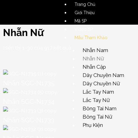
Trang Chủ
Giới Thiệu
Mã SP
Nhẫn Nữ
Video SP
Mẫu Tham Khảo
Hiển thị 1–30 của 917 kết quả
Nhẫn Nam
Nhẫn Nữ
Nhẫn Cặp
Dây Chuyền Nam
Nhẫn SGC-N1735
Dây Chuyền Nữ
Lắc Tay Nam
Lắc Tay Nữ
Nhẫn SGC-N1734
Bông Tai Nam
Bông Tai Nữ
Nhẫn SGC-N1733
Phụ Kiện