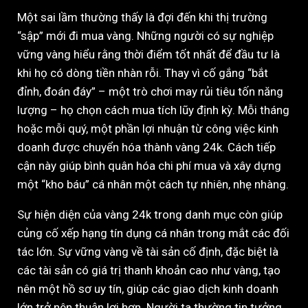
Một sai lầm thường thấy là đợi đến khi thị trường
“sập” mới đi mua vàng. Những người có sự nghiệp
vững vàng hiểu rằng thời điểm tốt nhất để đầu tư là
khi họ có dòng tiền nhàn rỗi. Thay vì cố gắng “bắt
đỉnh, đoán đáy” – một trò chơi may rủi tiêu tốn năng
lượng – họ chọn cách mua tích lũy định kỳ. Mỗi tháng
hoặc mỗi quý, một phần lợi nhuận từ công việc kinh
doanh được chuyển hóa thành vàng 24k. Cách tiếp
cận này giúp bình quân hóa chi phí mua và xây dựng
một “kho báu” cá nhân một cách tự nhiên, nhẹ nhàng.
Sự hiện diện của vàng 24k trong danh mục còn giúp
củng cố xếp hạng tín dụng cá nhân trong mắt các đối
tác lớn. Sự vững vàng về tài sản cố định, đặc biệt là
các tài sản có giá trị thanh khoản cao như vàng, tạo
nên một hồ sơ uy tín, giúp các giao dịch kinh doanh
lớn trở nên thuận lợi hơn. Người ta thường tin tưởng