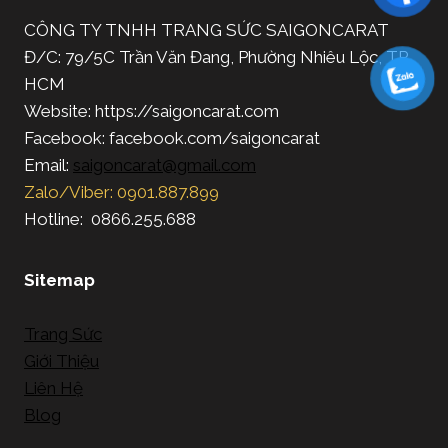
CÔNG TY TNHH TRANG SỨC SAIGONCARAT
Đ/C: 79/5C Trần Văn Đang, Phường Nhiêu Lộc, TP.
HCM
Website: https://saigoncarat.com
Facebook: facebook.com/saigoncarat
Email:
saigoncarat@gmail.com
Zalo/Viber: 0901.887.899
Hotline: 0866.255.688
Sitemap
Trang Sức
Giới Thiệu
Liên Hệ
Blog