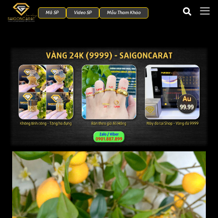
Mã SP
Video SP
Mẫu Tham Khảo