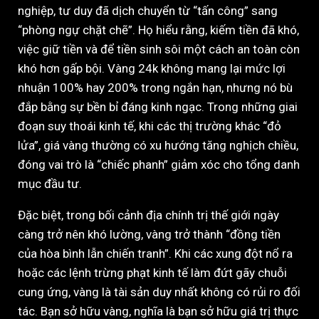
nghiệp, tư duy đã dịch chuyển từ “tấn công” sang
“phòng ngự chặt chẽ”. Họ hiểu rằng, kiếm tiền đã khó,
việc giữ tiền và để tiền sinh sôi một cách an toàn còn
khó hơn gấp bội. Vàng 24k không mang lại mức lợi
nhuận 100% hay 200% trong ngắn hạn, nhưng nó bù
đắp bằng sự bền bỉ đáng kinh ngạc. Trong những giai
đoạn suy thoái kinh tế, khi các thị trường khác “đỏ
lửa”, giá vàng thường có xu hướng tăng nghịch chiều,
đóng vai trò là “chiếc phanh” giảm xóc cho tổng danh
mục đầu tư.
Đặc biệt, trong bối cảnh địa chính trị thế giới ngày
càng trở nên khó lường, vàng trở thành “đồng tiền
của hòa bình lẫn chiến tranh”. Khi các xung đột nổ ra
hoặc các lệnh trừng phạt kinh tế làm đứt gãy chuỗi
cung ứng, vàng là tài sản duy nhất không có rủi ro đối
tác. Bạn sở hữu vàng, nghĩa là bạn sở hữu giá trị thực