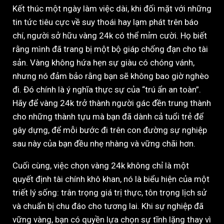
Kết thúc một ngày làm việc dài, khi đối mặt với những
tin tức tiêu cực về suy thoái hay lạm phát trên báo
chí, người sở hữu vàng 24k có thể mỉm cười. Họ biết
rằng mình đã trang bị một bộ giáp chống đạn cho tài
sản. Vàng không hứa hẹn sự giàu có chóng vánh,
nhưng nó đảm bảo rằng bạn sẽ không bao giờ nghèo
đi. Đó chính là ý nghĩa thực sự của “trú ẩn an toàn”.
Hãy để vàng 24k trở thành người gác đền trung thành
cho những thành tựu mà bạn đã dành cả tuổi trẻ để
gây dựng, để mỗi bước đi trên con đường sự nghiệp
sau này của bạn đều nhẹ nhàng và vững chãi hơn.
Cuối cùng, việc chọn vàng 24k không chỉ là một
quyết định tài chính khô khan, nó là biểu hiện của một
triết lý sống: trân trọng giá trị thực, tôn trọng lịch sử
và chuẩn bị chu đáo cho tương lai. Khi sự nghiệp đã
vững vàng, bạn có quyền lựa chọn sự tĩnh lặng thay vì