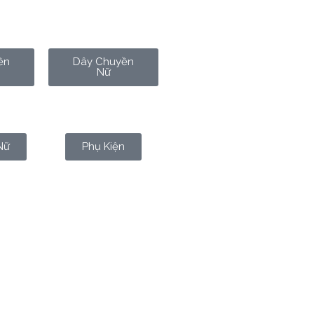
ền
Dây Chuyền
Nữ
Nữ
Phụ Kiện
o tương lai trở nên mong manh,
uyên chất gần như tuyệt đối
,