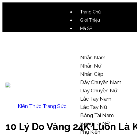
Trang Chủ
Giới Thiệu
Mã SP
Video SP
Mẫu Tham Khảo
Nhẫn Nam
Nhẫn Nữ
Nhẫn Cặp
Dây Chuyền Nam
Dây Chuyền Nữ
Lắc Tay Nam
Kiến Thức Trang Sức
Lắc Tay Nữ
Bông Tai Nam
Bông Tai Nữ
10 Lý Do Vàng 24K Luôn Là 
Phụ Kiện