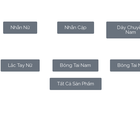
Nhẫn Nữ
Nhẫn Cặp
Dây Chuy
Nam
Lắc Tay Nữ
Bông Tai Nam
Bông Tai 
Tất Cả Sản Phẩm
ng tài chính rung chuyển, khi tiền tệ mất giá, khi niềm tin và
 Không phải bất kỳ loại vàng nào, mà là
vàng 24K – vàng ng
 làm giả bởi thời gian.