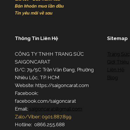
Băn khoăn mua lần đầu
Tin yêu mãi về sau
Thông Tin Liên Hệ
Sitemap
CÔNG TY TNHH TRANG SỨC
Trang Sức
SAIGONCARAT
Giới Thiệu
Đ/C: 79/5C Trần Văn Đang, Phường
Liên Hệ
Nhiêu Lộc, TP. HCM
Blog
Website: https://saigoncarat.com
Facebook:
facebook.com/saigoncarat
Email:
saigoncarat@gmail.com
Zalo/Viber: 0901.887.899
Hotline: 0866.255.688