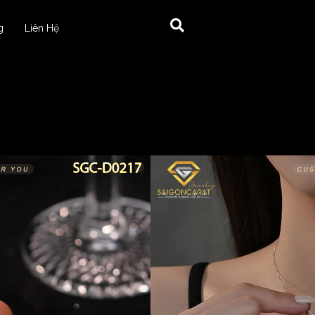
g
Liên Hệ
17