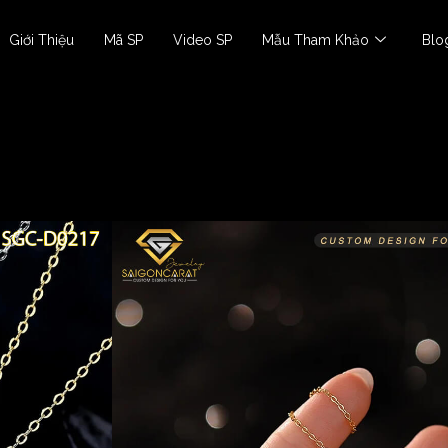
Giới Thiệu
Mã SP
Video SP
Mẫu Tham Khảo
Blo
Dây Chuyền Nữ
Dây chuyền SGC-D02