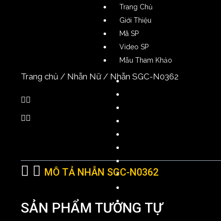
Trang Chủ
Giới Thiệu
Mã SP
Video SP
Mẫu Tham Khảo
Trang chủ
/
Nhẫn Nữ
/ Nhẫn SGC-N0362
Nhẫn Nam
Nhẫn Nữ
Nhẫn Cặp
Dây Chuyền Nam
Dây Chuyền Nữ
Lắc Tay Nam
Lắc Tay Nữ
MÔ TẢ NHẪN SGC-N0362
Bông Tai Nam
Bông Tai Nữ
Phụ Kiện
SẢN PHẨM TƯƠNG TỰ