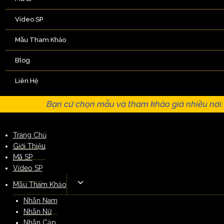
Video SP
Mẫu Tham Khảo
Blog
Liên Hệ
Bạn cứ chọn mẫu và tham khảo giá nhiều nơi
Trang Chủ
Giới Thiệu
Mã SP
Video SP
Mẫu Tham Khảo
Nhẫn Nam
Nhẫn Nữ
Nhẫn Cặp