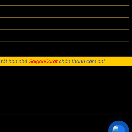
 tốt hơn nhé.
SaigonCarat
chân thành cảm ơn!