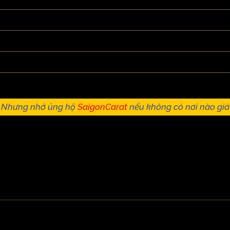
. Nhưng nhớ ủng hộ
SaigonCarat
nếu không có nơi nào giá