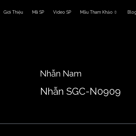
Giới Thiệu
Mã SP
Video SP
Mẫu Tham Khảo
Blo
Nhẫn Nam
Nhẫn SGC-N0909