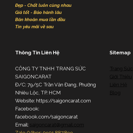
Đẹp - Chất luôn cùng nhau
Giá tốt - Bảo hành lâu
Băn khoăn mua lần đầu
Tin yêu mãi về sau
Thông Tin Liên Hệ
Sitemap
CÔNG TY TNHH TRANG SỨC
Trang Sức
SAIGONCARAT
Giới Thiệu
Đ/C: 79/5C Trần Văn Đang, Phường
Liên Hệ
Nhiêu Lộc, TP. HCM
Blog
Website: https://saigoncarat.com
Facebook:
facebook.com/saigoncarat
Email:
saigoncarat@gmail.com
Zalo/Viber: 0901.887.899