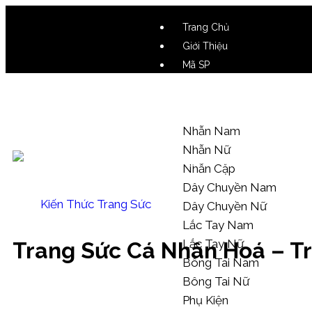
Trang Chủ
Giới Thiệu
Mã SP
Video SP
Mẫu Tham Khảo
Nhẫn Nam
Nhẫn Nữ
Nhẫn Cặp
Dây Chuyền Nam
Kiến Thức Trang Sức
Dây Chuyền Nữ
Lắc Tay Nam
Lắc Tay Nữ
Trang Sức Cá Nhân Hoá – T
Bông Tai Nam
Bông Tai Nữ
Phụ Kiện