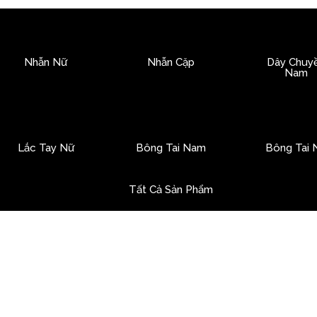
Nhẫn Nữ
Nhẫn Cặp
Dây Chuy
Nam
Lắc Tay Nữ
Bông Tai Nam
Bông Tai 
Tất Cả Sản Phẩm
n xuất hàng loạt, chúng ta lại bắt đầu khao khát những điều
r
ang sức, thứ khiến trái tim ta dừng lại không hẳn là vẻ đẹp 
 phần rất riêng của chính mình được khắc vào từng chi tiế
 xu hướng – không chỉ trong thời trang, mà còn trong cách c