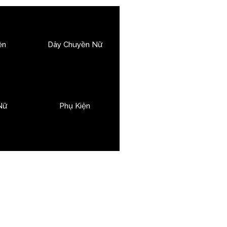
ền
Dây Chuyền Nữ
Nữ
Phụ Kiện
iêng biệt
. Giữa vô vàn ánh sáng
của kim cương hay vàng bạc, mà là
t.
on người thể hiện bản sắc, ký