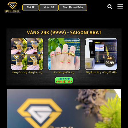
Mã SP
Video SP
Mẫu Tham Khảo