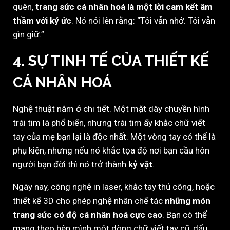
quên,
trang sức cá nhân hoá là một lời cam kết âm
thầm với ký ức
. Nó nói lên rằng: “Tôi vẫn nhớ. Tôi vẫn
gìn giữ.”
4. SỰ TINH TẾ CỦA THIẾT KẾ
CÁ NHÂN HOÁ
Nghệ thuật nằm ở chi tiết. Một mặt dây chuyền hình
trái tim là phổ biến, nhưng trái tim ấy khắc chữ viết
tay của mẹ bạn lại là độc nhất. Một vòng tay có thể là
phụ kiện, nhưng nếu nó khắc tọa độ nơi bạn cầu hôn
người bạn đời thì nó trở thành
kỷ vật
.
Ngày nay, công nghệ in laser, khắc tay thủ công, hoặc
thiết kế 3D cho phép nghệ nhân chế tác
những món
trang sức có độ cá nhân hoá cực cao
. Bạn có thể
mang theo bên mình một dòng chữ viết tay cũ, dấu