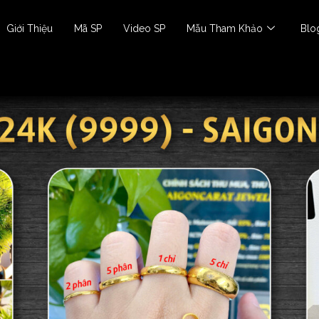
Giới Thiệu
Mã SP
Video SP
Mẫu Tham Khảo
Blo