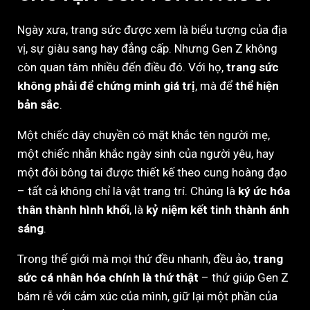
Ngày xưa, trang sức được xem là biểu tượng của địa
vị, sự giàu sang hay đẳng cấp. Nhưng Gen Z không
còn quan tâm nhiều đến điều đó. Với họ,
trang sức
không phải để chứng minh giá trị
, mà để
thể hiện
bản sắc
.
Một chiếc dây chuyền có mặt khắc tên người mẹ,
một chiếc nhẫn khắc ngày sinh của người yêu, hay
một đôi bông tai được thiết kế theo cung hoàng đạo
– tất cả không chỉ là vật trang trí. Chúng là
ký ức hóa
thân thành hình khối
, là
kỷ niệm kết tinh thành ánh
sáng
.
Trong thế giới mà mọi thứ đều nhanh, đều ảo,
trang
sức cá nhân hóa chính là thứ thật
– thứ giúp Gen Z
bám rễ với cảm xúc của mình, giữ lại một phần của