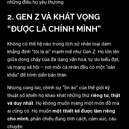
những điều họ yêu thương.
2. GEN Z VÀ KHÁT VỌNG
“ĐƯỢC LÀ CHÍNH MÌNH”
Không có thế hệ nào trong lịch sử nhân loại dám
khẳng định “tôi là ai” mạnh mẽ như Gen Z. Họ lớn lên
giữa dòng chảy của đa dạng văn hoá, tự do biểu đạt,
và mạng xã hội – nơi mỗi cá nhân đều có một “sân
khấu” để trình diễn bản thân.
Nhưng cùng lúc, chính sự “ồn ào” của thế giới kỹ
thuật số khiến họ khao khát những thứ
riêng tư, thật
và duy nhất
. Họ không muốn mang một món đồ mà
ai cũng có. Họ muốn
một thiết kế được làm riêng
cho mình
, phản chiếu đúng tính cách, cảm xúc, câu
chuyện.