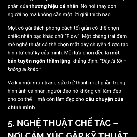
phần của
thương hiệu cá nhân
. Nó nói thay con
người họ mà không cần một lời giải thích nào.
Một cô gái thích phong cách tối giản có thể chọn
chiếc nhẫn bạc khắc chữ “Flow”. Một chàng trai đam
mê nghệ thuật có thể chọn mặt dây chuyền được tạo
hình từ chữ ký của mình. Mỗi lựa chọn đều là
một
bản tuyên ngôn thầm lặng
, khẳng định:
“Đây là tôi –
không ai khác.”
Và khi mỗi món trang sức trở thành một phần trong
hình ảnh cá nhân, người đeo nó không chỉ làm đẹp
cho cơ thể – mà còn làm đẹp cho
câu chuyện của
chính mình
.
5. NGHỆ THUẬT CHẾ TÁC –
NƠI CẢM XÚC GẶP KỸ THUẬT