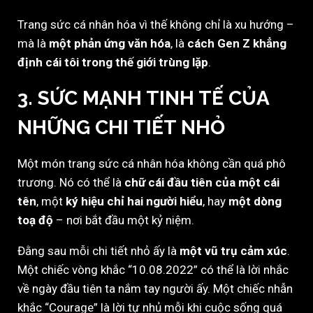
Trang sức cá nhân hóa vì thế không chỉ là xu hướng –
mà là
một phản ứng văn hóa
, là
cách Gen Z khẳng
định cái tôi trong thế giới trùng lặp
.
3. SỨC MẠNH TINH TẾ CỦA
NHỮNG CHI TIẾT NHỎ
Một món trang sức cá nhân hóa không cần quá phô
trương. Nó có thể là
chữ cái đầu tiên của một cái
tên
, một
ký hiệu chỉ hai người hiểu
, hay
một dòng
toạ độ
– nơi bắt đầu một kỷ niệm.
Đằng sau mỗi chi tiết nhỏ ấy là
một vũ trụ cảm xúc
.
Một chiếc vòng khắc “10.08.2022” có thể là lời nhắc
về ngày đầu tiên ta nắm tay người ấy. Một chiếc nhẫn
khắc “Courage” là lời tự nhủ mỗi khi cuộc sống quá