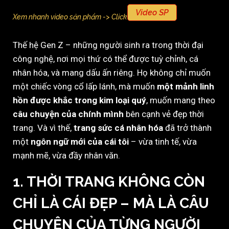
Video SP
Xem nhanh video sản phẩm -> Click
Thế hệ Gen Z – những người sinh ra trong thời đại
công nghệ, nơi mọi thứ có thể được tuỳ chỉnh, cá
nhân hóa, và mang dấu ấn riêng. Họ không chỉ muốn
một chiếc vòng cổ lấp lánh, mà muốn
một mảnh linh
hồn được khắc trong kim loại quý
, muốn mang theo
câu chuyện của chính mình
bên cạnh vẻ đẹp thời
trang. Và vì thế,
trang sức cá nhân hóa
đã trở thành
một
ngôn ngữ mới của cái tôi
– vừa tinh tế, vừa
mạnh mẽ, vừa đầy nhân văn.
1. THỜI TRANG KHÔNG CÒN
CHỈ LÀ CÁI ĐẸP – MÀ LÀ CÂU
CHUYỆN CỦA TỪNG NGƯỜI