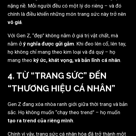
nặng nề. Mỗi người đều có một lý do riêng – và đó
chính là điều khiến những món trang sức này trở nên
vô giá
.
Với Gen Z, “đẹp” không nằm ở giá trị vật chất, mà
nằm ở
ý nghĩa được gửi gắm
. Khi đeo lên cổ, lên tay,
họ không chỉ mang theo kim loại và đá quý – họ
mang theo
ký ức, khát vọng, và bản lĩnh cá nhân
.
4. TỪ “TRANG SỨC” ĐẾN
“THƯƠNG HIỆU CÁ NHÂN”
Gen Z đang xóa nhòa ranh giới giữa thời trang và bản
sắc. Họ không muốn “chạy theo trend” – họ muốn
tạo ra trend của riêng mình
.
Chính vì vậy, trang sức cá nhân hóa đã trở thành một