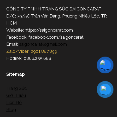
CÔNG TY TNHH TRANG SỨC SAIGONCARAT
Đ/C: 79/5C Trần Văn Đang, Phường Nhiêu Lộc, TP.
HCM
Website: https://saigoncarat.com
Facebook: facebook.com/saigoncarat
Email:
saigoncarat@gmail.com
Zalo/Viber: 0901.887.899
Hotline: 0866.255.688
Sitemap
Trang Sức
Giới Thiệu
Liên Hệ
Blog