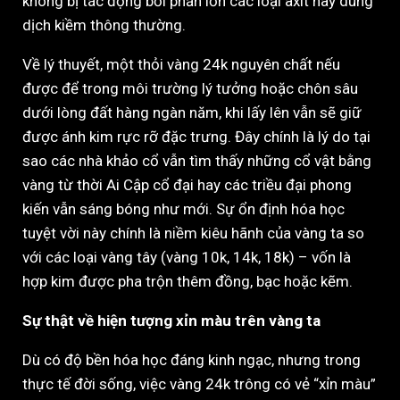
không bị tác động bởi phần lớn các loại axit hay dung
dịch kiềm thông thường.
Về lý thuyết, một thỏi vàng 24k nguyên chất nếu
được để trong môi trường lý tưởng hoặc chôn sâu
dưới lòng đất hàng ngàn năm, khi lấy lên vẫn sẽ giữ
được ánh kim rực rỡ đặc trưng. Đây chính là lý do tại
sao các nhà khảo cổ vẫn tìm thấy những cổ vật bằng
vàng từ thời Ai Cập cổ đại hay các triều đại phong
kiến vẫn sáng bóng như mới. Sự ổn định hóa học
tuyệt vời này chính là niềm kiêu hãnh của vàng ta so
với các loại vàng tây (vàng 10k, 14k, 18k) – vốn là
hợp kim được pha trộn thêm đồng, bạc hoặc kẽm.
Sự thật về hiện tượng xỉn màu trên vàng ta
Dù có độ bền hóa học đáng kinh ngạc, nhưng trong
thực tế đời sống, việc vàng 24k trông có vẻ “xỉn màu”