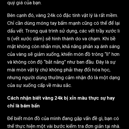
quý giá của bạn.
Bên cạnh đó, vàng 24k có đặc tính vật lý là rất mềm.
Chỉ cần dùng móng tay bấm mạnh cũng có thể để lại
dấu vết. Trong quá trình sử dụng, các vết trầy xước li
ti (vết xước dăm) sẽ hình thành do va chạm. Khi bề
mặt không còn nhẵn mịn, khả năng phản xạ ánh sáng
của vàng sẽ giảm xuống, khiến món đồ trông “lì” hơn
và không còn độ “bắt nắng” như ban đầu. Đây là sự
mài mòn vật lý chứ không phải thay đổi hóa học,
nhưng người dùng thường cảm nhận đó là một dạng
của sự xuống cấp về màu sắc.
Cách nhận biết vàng 24k bị xỉn màu thực sự hay
chỉ là bám bẩn
Để biết món đồ của mình đang gặp vấn đề gì, bạn có
thể thực hiện một vài bước kiểm tra đơn giản tại nhà.