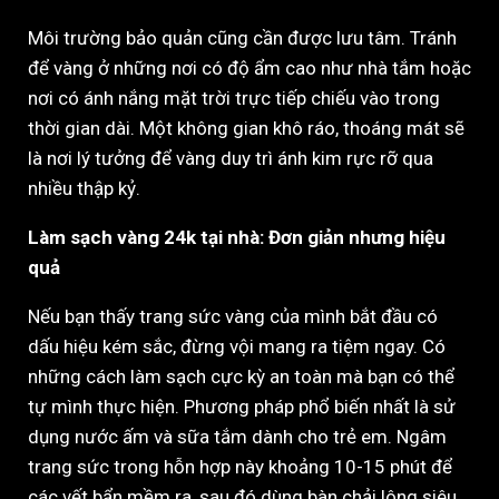
Môi trường bảo quản cũng cần được lưu tâm. Tránh
để vàng ở những nơi có độ ẩm cao như nhà tắm hoặc
nơi có ánh nắng mặt trời trực tiếp chiếu vào trong
thời gian dài. Một không gian khô ráo, thoáng mát sẽ
là nơi lý tưởng để vàng duy trì ánh kim rực rỡ qua
nhiều thập kỷ.
Làm sạch vàng 24k tại nhà: Đơn giản nhưng hiệu
quả
Nếu bạn thấy trang sức vàng của mình bắt đầu có
dấu hiệu kém sắc, đừng vội mang ra tiệm ngay. Có
những cách làm sạch cực kỳ an toàn mà bạn có thể
tự mình thực hiện. Phương pháp phổ biến nhất là sử
dụng nước ấm và sữa tắm dành cho trẻ em. Ngâm
trang sức trong hỗn hợp này khoảng 10-15 phút để
các vết bẩn mềm ra, sau đó dùng bàn chải lông siêu