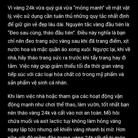
Vì vàng 24k vừa quý giá vừa “mỏng manh” về mặt vật
lý, việc sử dụng cần tuân thủ những quy tắc nhất định
để giữ gìn vẻ đẹp lâu dài. Nguyên tắc vàng đầu tiên là:
“Đeo sau cùng, tháo đầu tiên”. Điều này nghĩa là bạn
chỉ nên đeo trang sức vàng sau khi đã trang điểm, xịt
nước hoa và mặc quần áo xong xuôi. Ngược lại, khi về
nhà, hãy tháo trang sức ra trước khi tẩy trang hay đi
tắm. Việc này giúp giảm thiểu tối đa thời gian vàng
tiếp xúc với các loại hóa chất có trong mỹ phẩm và
sản phẩm vệ sinh cá nhân.
Khi làm việc nhà hoặc tham gia các hoạt động vận
động mạnh như chơi thể thao, làm vườn, tốt nhất bạn
nên tháo vàng 24k và cất vào nơi an toàn. Mồ hôi
chứa muối và axit lactic tuy không làm hỏng vàng
ngay lập tức nhưng sẽ khiến vàng nhanh bị mờ. Hơn
nữa, với độ mềm đặc trưng, vàng 24k rất dễ bị móp