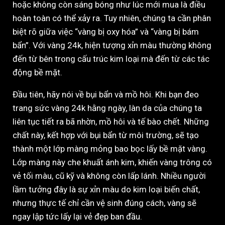
hoặc không còn sáng bóng như lúc mới mua là điều
hoàn toàn có thể xảy ra. Tuy nhiên, chúng ta cần phân
biệt rõ giữa việc “vàng bị oxy hóa” và “vàng bị bám
bẩn”. Với vàng 24k, hiện tượng xỉn màu thường không
đến từ bên trong cấu trúc kim loại mà đến từ các tác
động bề mặt.
Đầu tiên, hãy nói về bụi bẩn và mồ hôi. Khi bạn đeo
trang sức vàng 24k hằng ngày, làn da của chúng ta
liên tục tiết ra bã nhờn, mồ hôi và tế bào chết. Những
chất này, kết hợp với bụi bẩn từ môi trường, sẽ tạo
thành một lớp màng mỏng bao bọc lấy bề mặt vàng.
Lớp màng này che khuất ánh kim, khiến vàng trông có
vẻ tối màu, cũ kỹ và không còn lấp lánh. Nhiều người
lầm tưởng đây là sự xỉn màu do kim loại biến chất,
nhưng thực tế chỉ cần vệ sinh đúng cách, vàng sẽ
ngay lập tức lấy lại vẻ đẹp ban đầu.