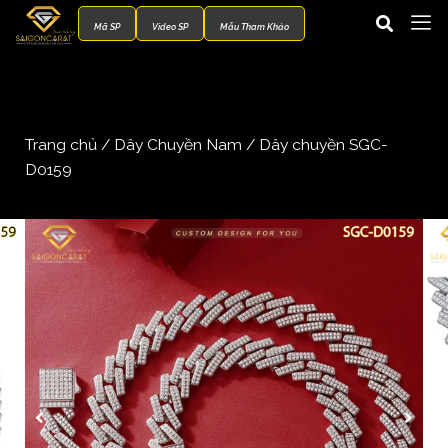
Mã SP
Video SP
Mẫu Tham Khảo
Trang chủ
/
Dây Chuyền Nam
/ Dây chuyền SGC-
D0159