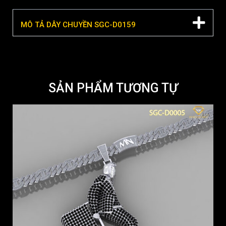
MÔ TẢ DÂY CHUYỀN SGC-D0159
SẢN PHẨM TƯƠNG TỰ