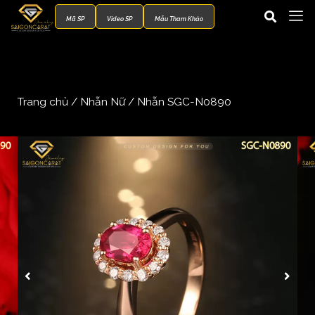
Mã SP
Video SP
Mẫu Tham Khảo
Trang chủ
/
Nhẫn Nữ
/ Nhẫn SGC-N0890