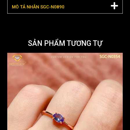
MÔ TẢ NHẪN SGC-N0890
SẢN PHẨM TƯƠNG TỰ