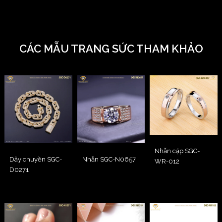
CÁC MẪU TRANG SỨC THAM KHẢO
Nhẫn cặp SGC-
Dây chuyền SGC-
Nhẫn SGC-N0657
WR-012
D0271