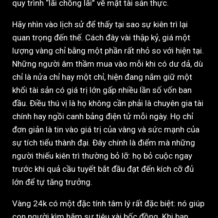
quy trình “lãi chồng lãi” về mặt tài sản thực.
Hãy nhìn vào lịch sử để thấy tại sao sự kiên trì lại
quan trọng đến thế. Cách đây vài thập kỷ, giá một
lượng vàng chỉ bằng một phần rất nhỏ so với hiện tại.
Những người âm thầm mua vào mỗi khi có dư dả, dù
chỉ là nửa chỉ hay một chỉ, hiện đang nắm giữ một
khối tài sản có giá trị lớn gấp nhiều lần số vốn ban
đầu. Điều thú vị là họ không cần phải là chuyên gia tài
chính hay ngồi canh bảng điện tử mỗi ngày. Họ chỉ
đơn giản là tin vào giá trị của vàng và sức mạnh của
sự tích tiểu thành đại. Đây chính là điểm mà những
người thiếu kiên trì thường bỏ lỡ: họ bỏ cuộc ngay
trước khi quả cầu tuyết bắt đầu đạt đến kích cỡ đủ
lớn để tự tăng trưởng.
Vàng 24k có một đặc tính tâm lý rất đặc biệt: nó giúp
con người kìm hãm sự tiêu xài bốc đồng. Khi bạn