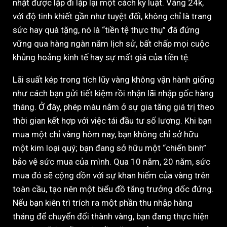
nhặt được lặp đi lặp lại một cách kỷ luật. Vàng 24k,
với độ tinh khiết gần như tuyệt đối, không chỉ là trang
sức hay quà tặng, nó là “tiền tệ thực thụ” đã đứng
vững qua hàng ngàn năm lịch sử, bất chấp mọi cuộc
khủng hoảng kinh tế hay sự mất giá của tiền tệ.
Lãi suất kép trong tích lũy vàng không vận hành giống
như cách bạn gửi tiết kiệm rồi nhận lãi nhập gốc hàng
tháng. Ở đây, phép màu nằm ở sự gia tăng giá trị theo
thời gian kết hợp với việc tái đầu tư số lượng. Khi bạn
mua một chỉ vàng hôm nay, bạn không chỉ sở hữu
một kim loại quý; bạn đang sở hữu một “chiến binh”
bảo vệ sức mua của mình. Qua 10 năm, 20 năm, sức
mua đó sẽ cộng dồn với sự khan hiếm của vàng trên
toàn cầu, tạo nên một biểu đồ tăng trưởng dốc đứng.
Nếu bạn kiên trì trích ra một phần thu nhập hàng
tháng để chuyển đổi thành vàng, bạn đang thực hiện