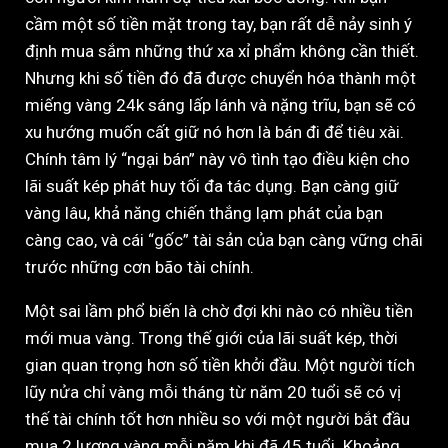
cầm một số tiền mặt trong tay, bạn rất dễ nảy sinh ý
định mua sắm những thứ xa xỉ phẩm không cần thiết.
Nhưng khi số tiền đó đã được chuyển hóa thành một
miếng vàng 24k sáng lấp lánh và nặng trĩu, bạn sẽ có
xu hướng muốn cất giữ nó hơn là bán đi để tiêu xài.
Chính tâm lý “ngại bán” này vô tình tạo điều kiện cho
lãi suất kép phát huy tối đa tác dụng. Bạn càng giữ
vàng lâu, khả năng chiến thắng lạm phát của bạn
càng cao, và cái “gốc” tài sản của bạn càng vững chãi
trước những cơn bão tài chính.
Một sai lầm phổ biến là chờ đợi khi nào có nhiều tiền
mới mua vàng. Trong thế giới của lãi suất kép, thời
gian quan trọng hơn số tiền khởi đầu. Một người tích
lũy nửa chỉ vàng mỗi tháng từ năm 20 tuổi sẽ có vị
thế tài chính tốt hơn nhiều so với một người bắt đầu
mua 2 lượng vàng mỗi năm khi đã 45 tuổi. Khoảng