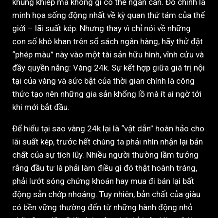
khủng khiếp mà không gì có thể ngăn cản. Đó chính là
minh họa sống động nhất về kỳ quan thứ tám của thế
giới – lãi suất kép. Nhưng thay vì chỉ nói về những
con số khô khan trên sổ sách ngân hàng, hãy thử đặt
“phép màu” này vào một tài sản hữu hình, vĩnh cửu và
đầy quyền năng: Vàng 24k. Sự kết hợp giữa giá trị nội
tại của vàng và sức bật của thời gian chính là công
thức tạo nên những gia sản khổng lồ mà ít ai ngờ tới
khi mới bắt đầu.
Để hiểu tại sao vàng 24k lại là “vật dẫn” hoàn hảo cho
lãi suất kép, trước hết chúng ta phải nhìn nhận lại bản
chất của sự tích lũy. Nhiều người thường lầm tưởng
rằng đầu tư là phải làm điều gì đó thật hoành tráng,
phải lướt sóng chứng khoán hay mua đi bán lại bất
động sản chớp nhoáng. Tuy nhiên, bản chất của giàu
có bền vững thường đến từ những hành động nhỏ