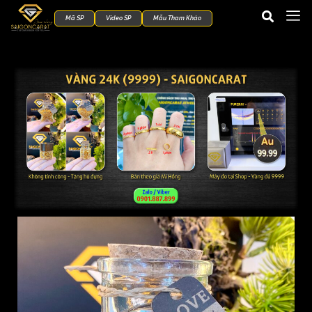
Mã SP
Video SP
Mẫu Tham Khảo