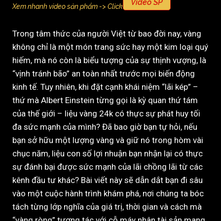
Video SP
Xem nhanh video sản phẩm -> Click
Trong tâm thức của người Việt từ bao đời nay, vàng
không chỉ là một món trang sức hay một kim loại quý
hiếm, mà nó còn là biểu tượng của sự thịnh vượng, là
“vịnh tránh bão” an toàn nhất trước mọi biến động
kinh tế. Tuy nhiên, khi đặt cạnh khái niệm “lãi kép” –
thứ mà Albert Einstein từng gọi là kỳ quan thứ tám
của thế giới – liệu vàng 24k có thực sự phát huy tối
đa sức mạnh của mình? Đã bao giờ bạn tự hỏi, nếu
bạn sở hữu một lượng vàng và giữ nó trong hòm vài
chục năm, liệu con số lợi nhuận bạn nhận lại có thực
sự đánh bại được sức mạnh của lãi chồng lãi từ các
kênh đầu tư khác? Bài viết này sẽ dẫn dắt bạn đi sâu
vào một cuộc hành trình khám phá, nơi chúng ta bóc
tách từng lớp nghĩa của giá trị, thời gian và cách mà
“vàng ròng” tương tác với cỗ máy nhân tài sản mang