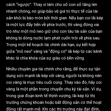
cách “ngược”. Thay vì làm cho số con số tăng lên
nhanh chóng, nó giúp bảo vệ giá trị thực tế của tài
sản khỏi bị bào mòn bởi thời gian. Nếu bạn coi lãi kép
là một lực đẩy tiến về phía trước, thì vàng đóng vai
trò như một mỏ neo giữ cho con tàu tài sản của bạn
không bị dòng nước lạm phát cuốn trôi về phía sau.
Trong một kế hoạch tài chính dài hạn, sự kết hợp
giữa “mỏ neo” vàng và “động cơ” lãi kép từ các kênh
khác là chìa khóa của sự giàu có bền vững.
Nhiều chuyên gia tài chính cho rằng, để thực sự tận
dụng sức mạnh lãi kép với vàng, người ta không nên
coi vàng là mục tiêu cuối cùng. Thay vào đó, hãy coi
vàng là một phần trong chuyển chu kỳ tài sản. Ví dụ,
trong giai đoạn kinh tế thịnh vượng, lãi kép từ thị
trường chứng khoán hoặc bất động sản có thể hoạt
động rất mạnh mẽ. Khi các thị trường này đạt đỉnh,