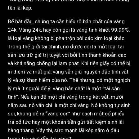
tên lãi kép.
Để bắt đầu, chúng ta cần hiểu rõ bản chất của vàng
24k. Vàng 24k, hay còn gọi là vàng tinh khiết 99.99%,
là loại vàng không bị pha trộn bởi các kim loại khác.
Trong thế giới tài chính, nó được coi là một loại tài
sản lưu trữ giá trị tuyệt vời bởi tính thanh khoản cao
và khả năng chống lại lạm phát. Khi tiền giấy có thể bị
in thêm và mất giá, vàng vẫn giữ nguyên đặc tính vật
lý và sự khan hiếm của nó. Thế nhưng, có một nghịch
lý mà ít người để ý: vàng bản chất là một “tài sản
tĩnh”. Nếu bạn để một chỉ vàng trong két sắt, mười
năm sau nó vẫn chỉ là một chỉ vàng. Nó không tự sinh
sôi, không đẻ ra “vàng con” như cách một cổ phiếu
trả cổ tức hay một khoản tiền gửi tiết kiệm sinh lãi
hàng tháng. Vậy thì, sức mạnh lãi kép nằm ở đâu
trong trò chơi đầu tư vàng?