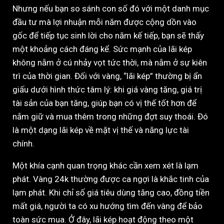
Nhưng nếu bạn so sánh con số đó với một danh mục
đầu tư mà lợi nhuận mỗi năm được cộng dồn vào
gốc để tiếp tục sinh lời cho năm kế tiếp, bạn sẽ thấy
một khoảng cách đáng kể. Sức mạnh của lãi kép
không nằm ở cú nhảy vọt tức thời, mà nằm ở sự kiên
trì của thời gian. Đối với vàng, “lãi kép” thường bị ẩn
giấu dưới hình thức tâm lý: khi giá vàng tăng, giá trị
tài sản của bạn tăng, giúp bạn có vị thế tốt hơn để
nắm giữ và mua thêm trong những đợt suy thoái. Đó
là một dạng lãi kép về mặt vị thế và năng lực tài
chính.
Một khía cạnh quan trọng khác cần xem xét là lạm
phát. Vàng 24k thường được ca ngợi là khắc tinh của
lạm phát. Khi chỉ số giá tiêu dùng tăng cao, đồng tiền
mất giá, người ta có xu hướng tìm đến vàng để bảo
toàn sức mua. Ở đây, lãi kép hoạt động theo một