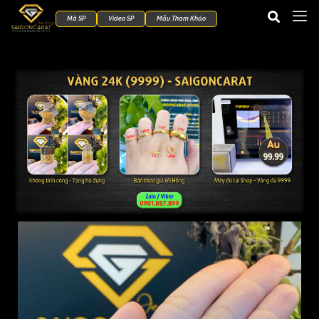
Mã SP
Video SP
Mẫu Tham Khảo