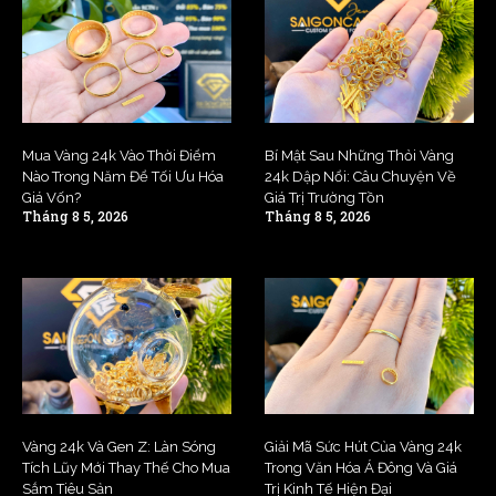
Mua Vàng 24k Vào Thời Điểm
Bí Mật Sau Những Thỏi Vàng
Nào Trong Năm Để Tối Ưu Hóa
24k Dập Nổi: Câu Chuyện Về
Giá Vốn?
Giá Trị Trường Tồn
Tháng 8 5, 2026
Tháng 8 5, 2026
Vàng 24k Và Gen Z: Làn Sóng
Giải Mã Sức Hút Của Vàng 24k
Tích Lũy Mới Thay Thế Cho Mua
Trong Văn Hóa Á Đông Và Giá
Sắm Tiêu Sản
Trị Kinh Tế Hiện Đại