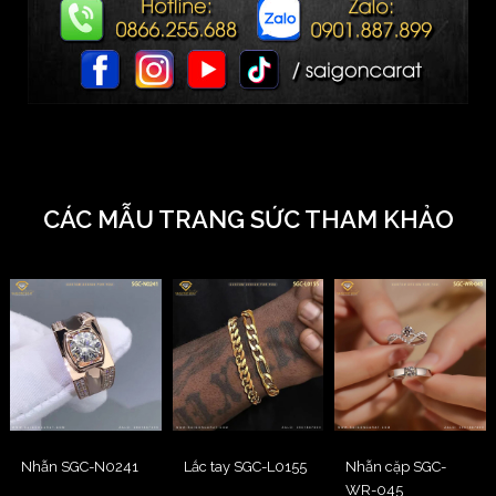
CÁC MẪU TRANG SỨC THAM KHẢO
Nhẫn SGC-N0241
Lắc tay SGC-L0155
Nhẫn cặp SGC-
WR-045