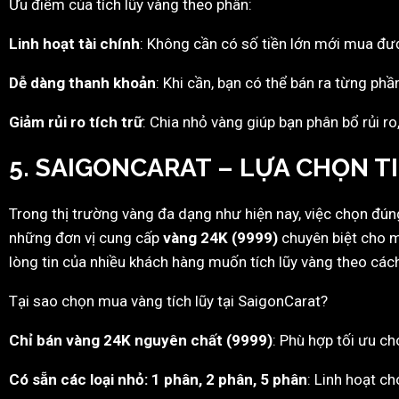
Ưu điểm của tích lũy vàng theo phân:
Linh hoạt tài chính
: Không cần có số tiền lớn mới mua đượ
Dễ dàng thanh khoản
: Khi cần, bạn có thể bán ra từng ph
Giảm rủi ro tích trữ
: Chia nhỏ vàng giúp bạn phân bổ rủi ro
5. SAIGONCARAT – LỰA CHỌN T
Trong thị trường vàng đa dạng như hiện nay, việc chọn đú
những đơn vị cung cấp
vàng 24K (9999)
chuyên biệt cho mụ
lòng tin của nhiều khách hàng muốn tích lũy vàng theo cách
Tại sao chọn mua vàng tích lũy tại SaigonCarat?
Chỉ bán vàng 24K nguyên chất (9999)
: Phù hợp tối ưu ch
Có sẵn các loại nhỏ: 1 phân, 2 phân, 5 phân
: Linh hoạt c