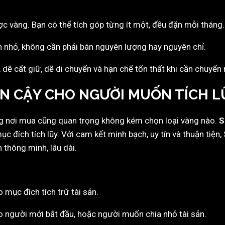
c vàng. Bạn có thể tích góp từng ít một, đều đặn mỗi tháng.
ần nhỏ, không cần phải bán nguyên lượng hay nguyên chỉ.
, dễ cất giữ, dễ di chuyển và hạn chế tổn thất khi cần chuyể
IN CẬY CHO NGƯỜI MUỐN TÍCH L
ng nơi mua cũng quan trọng không kém chọn loại vàng nào.
S
c đích tích lũy. Với cam kết minh bạch, uy tín và thuận tiệ
 thông minh, lâu dài.
o mục đích tích trữ tài sản.
ho người mới bắt đầu, hoặc người muốn chia nhỏ tài sản.