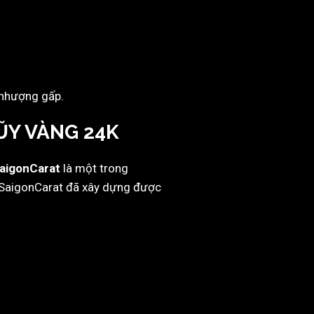
n nhượng gấp.
ŨY VÀNG 24K
aigonCarat
là một trong
n, SaigonCarat đã xây dựng được