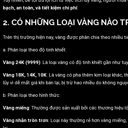
Tuy nhiên, để tối ưu lợi ích từ việc tích lũy vàng, người m
bạch, an toàn, và tiết kiệm chi phí
.
2. CÓ NHỮNG LOẠI VÀNG NÀO T
Trên thị trường hiện nay, vàng được phân chia theo nhiều tiê
a. Phân loại theo độ tinh khiết:
Vàng 24K (9999)
: Là loại vàng có độ tinh khiết gần như tu
Vàng 18K, 14K, 10K
: Là vàng có pha thêm kim loại khác, 
lũy vì dễ mất giá khi bán lại, bị trừ hao nhiều do không nguy
b. Phân loại theo hình thức:
Vàng miếng
: Thường được sản xuất bởi các thương hiệu lớ
Vàng nhẫn tròn trơn
: Loại này thường rẻ hơn vàng miếng, d