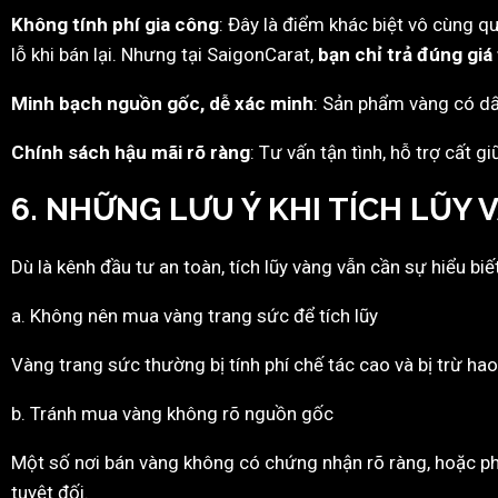
Không tính phí gia công
: Đây là điểm khác biệt vô cùng q
lỗ khi bán lại. Nhưng tại SaigonCarat,
bạn chỉ trả đúng giá 
Minh bạch nguồn gốc, dễ xác minh
: Sản phẩm vàng có dấu
Chính sách hậu mãi rõ ràng
: Tư vấn tận tình, hỗ trợ cất gi
6. NHỮNG LƯU Ý KHI TÍCH LŨY 
Dù là kênh đầu tư an toàn, tích lũy vàng vẫn cần sự hiểu biế
a. Không nên mua vàng trang sức để tích lũy
Vàng trang sức thường bị tính phí chế tác cao và bị trừ hao 
b. Tránh mua vàng không rõ nguồn gốc
Một số nơi bán vàng không có chứng nhận rõ ràng, hoặc ph
tuyệt đối.