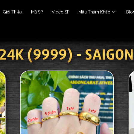
Giới Thiệu
Mã SP
Video SP
Mẫu Tham Khảo
Blo