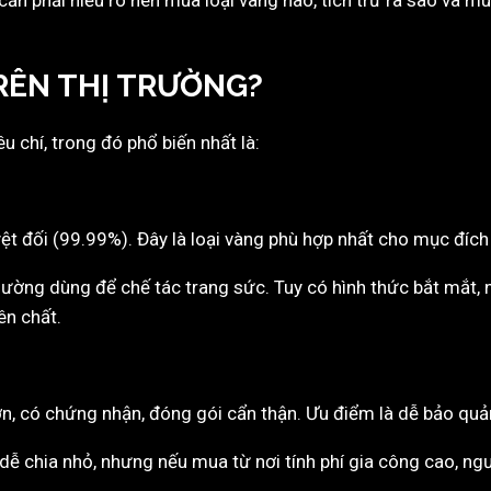
ua cần phải hiểu rõ nên mua loại vàng nào, tích trữ ra sao và
RÊN THỊ TRƯỜNG?
u chí, trong đó phổ biến nhất là:
yệt đối (99.99%). Đây là loại vàng phù hợp nhất cho mục đích t
thường dùng để chế tác trang sức. Tuy có hình thức bắt mắt,
ên chất.
n, có chứng nhận, đóng gói cẩn thận. Ưu điểm là dễ bảo quản
ễ chia nhỏ, nhưng nếu mua từ nơi tính phí gia công cao, người