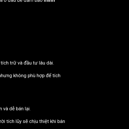
 mua ở đâu để đảm bảo
minh
ích trữ và đầu tư lâu dài.
 nhưng không phù hợp để tích
 và dễ bán lại.
 tích lũy sẽ chịu thiệt khi bán