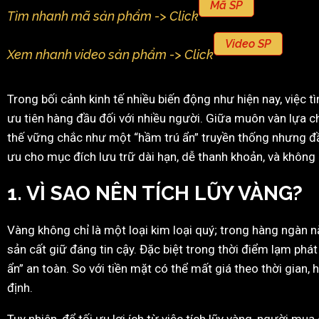
Mã SP
Tìm nhanh mã sản phẩm -> Click
Video SP
Xem nhanh video sản phẩm -> Click
Trong bối cảnh kinh tế nhiều biến động như hiện nay, việc t
ưu tiên hàng đầu đối với nhiều người. Giữa muôn vàn lựa ch
thế vững chắc như một “hầm trú ẩn” truyền thống nhưng đầy
ưu cho mục đích lưu trữ dài hạn, dễ thanh khoản, và không b
1. VÌ SAO NÊN TÍCH LŨY VÀNG?
Vàng không chỉ là một loại kim loại quý; trong hàng ngàn nă
sản cất giữ đáng tin cậy. Đặc biệt trong thời điểm lạm phát 
ẩn” an toàn. So với tiền mặt có thể mất giá theo thời gian,
định.