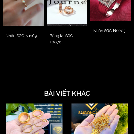
Nhẫn SGC-N0203
Nhẫn SGC-N1169
Bông tai SGC-
T0078
BÀI VIẾT KHÁC