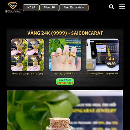
Mã SP
Video SP
Mẫu Tham Khảo