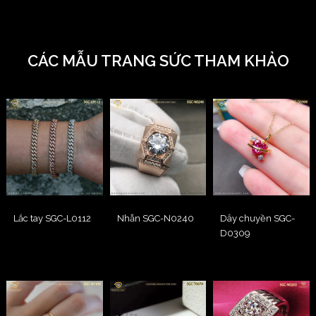
CÁC MẪU TRANG SỨC THAM KHẢO
Lắc tay SGC-L0112
Nhẫn SGC-N0240
Dây chuyền SGC-
D0309