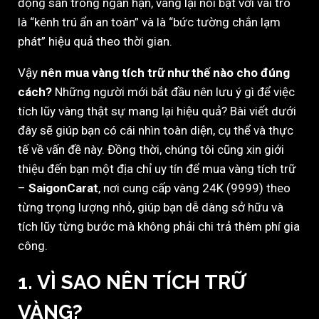
động sản trong ngắn hạn, vàng lại nổi bật với vai trò
là “kênh trú ẩn an toàn” và là “bức tường chắn lạm
phát” hiệu quả theo thời gian.
Vậy
nên mua vàng tích trữ như thế nào cho đúng
cách?
Những người mới bắt đầu nên lưu ý gì để việc
tích lũy vàng thật sự mang lại hiệu quả? Bài viết dưới
đây sẽ giúp bạn có cái nhìn toàn diện, cụ thể và thực
tế về vấn đề này. Đồng thời, chúng tôi cũng xin giới
thiệu đến bạn một địa chỉ uy tín để mua vàng tích trữ
–
SaigonCarat
, nơi cung cấp vàng 24K (9999) theo
từng trọng lượng nhỏ, giúp bạn dễ dàng sở hữu và
tích lũy từng bước mà không phải chi trả thêm phí gia
công.
1. VÌ SAO NÊN TÍCH TRỮ
VÀNG?