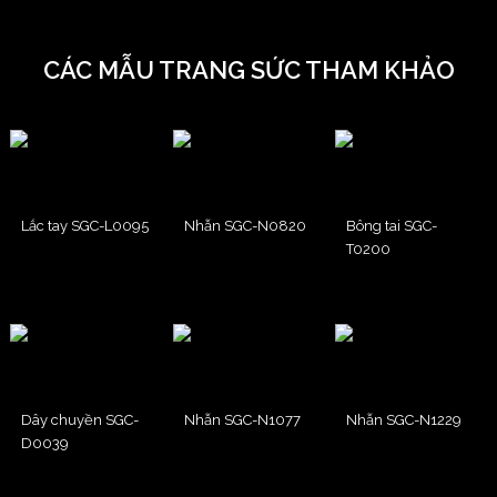
CÁC MẪU TRANG SỨC THAM KHẢO
Lắc tay SGC-L0095
Nhẫn SGC-N0820
Bông tai SGC-
T0200
Dây chuyền SGC-
Nhẫn SGC-N1077
Nhẫn SGC-N1229
D0039