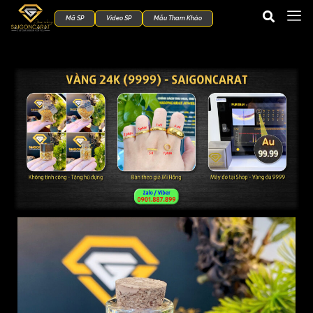
Mã SP
Video SP
Mẫu Tham Khảo