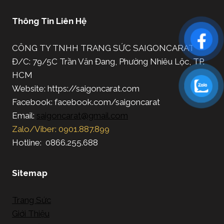
Thông Tin Liên Hệ
CÔNG TY TNHH TRANG SỨC SAIGONCARAT
Đ/C: 79/5C Trần Văn Đang, Phường Nhiêu Lộc, TP.
HCM
Website: https://saigoncarat.com
Facebook: facebook.com/saigoncarat
Email:
saigoncarat@gmail.com
Zalo/Viber: 0901.887.899
Hotline: 0866.255.688
Sitemap
Trang Sức
Giới Thiệu