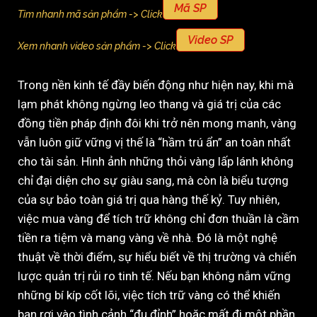
Mã SP
Tìm nhanh mã sản phẩm -> Click
Video SP
Xem nhanh video sản phẩm -> Click
Trong nền kinh tế đầy biến động như hiện nay, khi mà
lạm phát không ngừng leo thang và giá trị của các
đồng tiền pháp định đôi khi trở nên mong manh, vàng
vẫn luôn giữ vững vị thế là “hầm trú ẩn” an toàn nhất
cho tài sản. Hình ảnh những thỏi vàng lấp lánh không
chỉ đại diện cho sự giàu sang, mà còn là biểu tượng
của sự bảo toàn giá trị qua hàng thế kỷ. Tuy nhiên,
việc mua vàng để tích trữ không chỉ đơn thuần là cầm
tiền ra tiệm và mang vàng về nhà. Đó là một nghệ
thuật về thời điểm, sự hiểu biết về thị trường và chiến
lược quản trị rủi ro tinh tế. Nếu bạn không nắm vững
những bí kíp cốt lõi, việc tích trữ vàng có thể khiến
bạn rơi vào tình cảnh “đu đỉnh” hoặc mất đi một phần