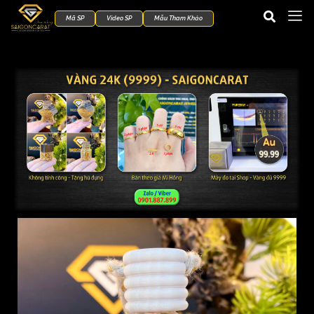
Mã SP
Video SP
Mẫu Tham Khảo