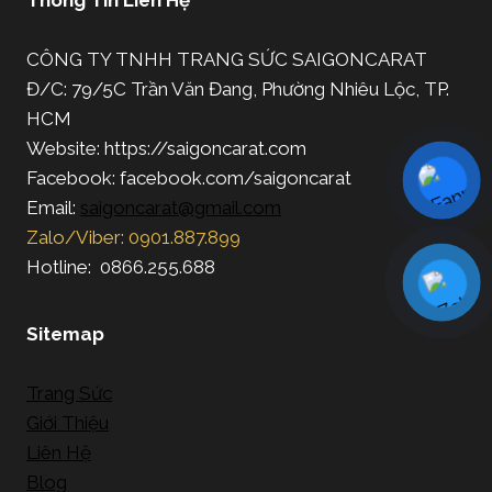
CÔNG TY TNHH TRANG SỨC SAIGONCARAT
Đ/C: 79/5C Trần Văn Đang, Phường Nhiêu Lộc, TP.
HCM
Website: https://saigoncarat.com
Facebook: facebook.com/saigoncarat
Email:
saigoncarat@gmail.com
Zalo/Viber: 0901.887.899
Hotline: 0866.255.688
Sitemap
Trang Sức
Giới Thiệu
Liên Hệ
Blog