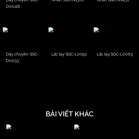
D0046
Dây chuyền SGC-
Lắc tay SGC-L0091
Lắc tay SGC-L0063
D0033
BÀI VIẾT KHÁC