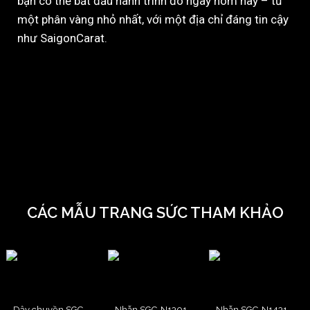
bạn có thể bắt đầu hành trình đó ngay hôm nay – từ
một phân vàng nhỏ nhất, với một địa chỉ đáng tin cậy
như SaigonCarat.
CÁC MẪU TRANG SỨC THAM KHẢO
Dây chuyền SGC-
Nhẫn SGC-N1301
Nhẫn SGC-N1431