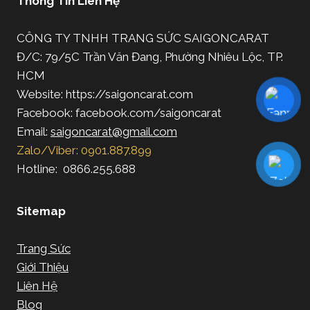
Thông Tin Liên Hệ
CÔNG TY TNHH TRANG SỨC SAIGONCARAT
Đ/C: 79/5C Trần Văn Đang, Phường Nhiêu Lộc, TP.
HCM
Website: https://saigoncarat.com
Facebook: facebook.com/saigoncarat
Email:
saigoncarat@gmail.com
Zalo/Viber: 0901.887.899
Hotline: 0866.255.688
Sitemap
Trang Sức
Giới Thiệu
Liên Hệ
Blog