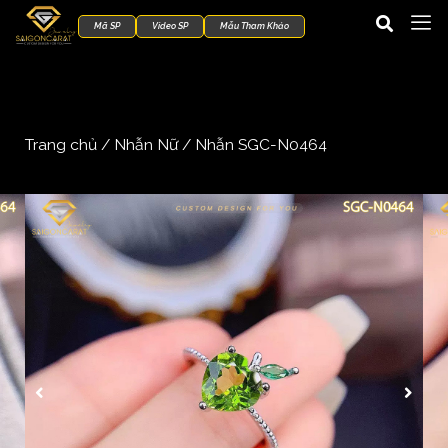
Mã SP
Video SP
Mẫu Tham Khảo
Trang chủ
/
Nhẫn Nữ
/ Nhẫn SGC-N0464