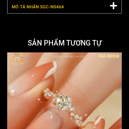
MÔ TẢ NHẪN SGC-N0464
SẢN PHẨM TƯƠNG TỰ