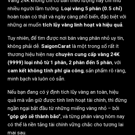
Vàng 24K không chỉ có bán theo lượng hay chỉ như
nhiều người lầm tưởng.
Loại vàng 5 phân (0.5 chỉ)
hoàn toàn có thật và ngày càng phổ biến, đặc biệt với
những ai muốn
tích lũy vàng linh hoạt và hiệu quả
.
Tuy nhiên, để tìm được nơi bán vàng phân nhỏ uy tín,
không phải dễ.
SaigonCarat
là một trong số rất ít
thương hiệu hiện nay
chuyên cung cấp vàng 24K
(9999) loại nhỏ từ 1 phân, 2 phân đến 5 phân
, với
cam kết không tính phí gia công
, sản phẩm rõ ràng,
minh bạch và luôn có sẵn.
Nếu bạn đang có ý định tích lũy vàng an toàn, hiệu
quả mà vẫn giữ được tính linh hoạt tài chính, thì đừng
ngần ngại bắt đầu từ những miếng vàng nhỏ – bởi
“góp gió sẽ thành bão”
, và từng phân vàng hôm nay
có thể là nền tảng tài chính vững chắc cho tương lai
mai sau.