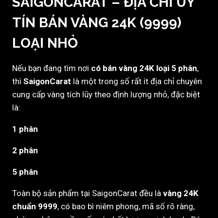
SAIGONCARAT – ĐỊA CHỈ UY
TÍN BÁN VÀNG 24K (9999)
LOẠI NHỎ
Nếu bạn đang tìm nơi
có bán vàng 24K loại 5 phân
,
thì
SaigonCarat
là một trong số rất ít địa chỉ chuyên
cung cấp vàng tích lũy theo định lượng nhỏ, đặc biệt
là:
1 phân
2 phân
5 phân
Toàn bộ sản phẩm tại SaigonCarat đều là
vàng 24K
chuẩn 9999
, có bao bì niêm phong, mã số rõ ràng,