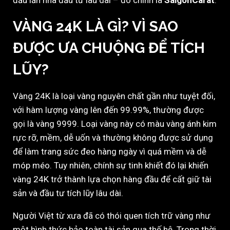
đầu lẫn nhà đầu tư lâu dài – đó chính là
SaigonCarat
.
VÀNG 24K LÀ GÌ? VÌ SAO
ĐƯỢC ƯA CHUỘNG ĐỂ TÍCH
LŨY?
Vàng 24K là loại vàng nguyên chất gần như tuyệt đối,
với hàm lượng vàng lên đến 99.99%, thường được
gọi là vàng 9999. Loại vàng này có màu vàng ánh kim
rực rỡ, mềm, dễ uốn và thường không được sử dụng
để làm trang sức đeo hàng ngày vì quá mềm và dễ
móp méo. Tuy nhiên, chính sự tinh khiết đó lại khiến
vàng 24K trở thành lựa chọn hàng đầu để cất giữ tài
sản và đầu tư tích lũy lâu dài.
Người Việt từ xưa đã có thói quen tích trữ vàng như
một hình thức bảo toàn tài sản qua thế hệ. Trong thời