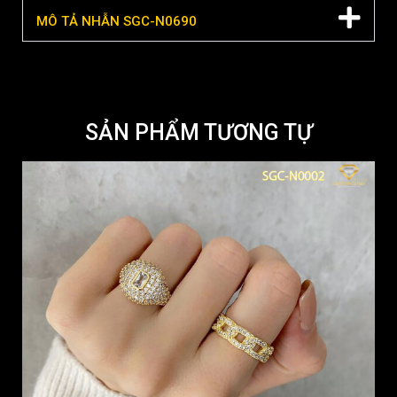
MÔ TẢ NHẪN SGC-N0690
SẢN PHẨM TƯƠNG TỰ