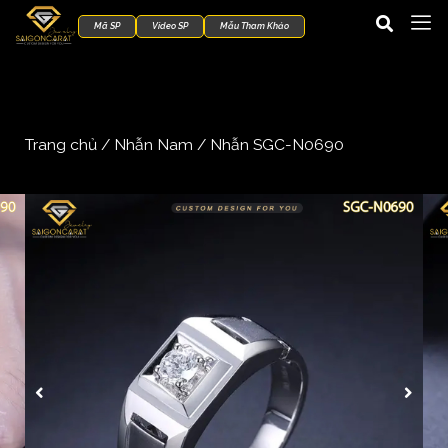
Mã SP
Video SP
Mẫu Tham Khảo
Trang chủ
/
Nhẫn Nam
/ Nhẫn SGC-N0690