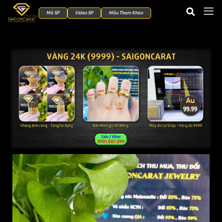
Mã SP
Video SP
Mẫu Tham Khảo