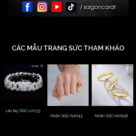
CÁC MẪU TRANG SỨC THAM KHẢO
Lắc tay SGC-L0033
Nhẫn SGC-N1643
Nhẫn SGC-N0856