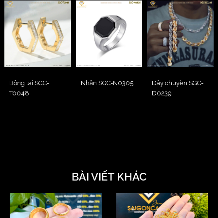
Bông tai SGC-
Nhẫn SGC-N0305
Dây chuyền SGC-
T0048
D0239
BÀI VIẾT KHÁC