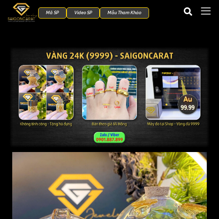
Mã SP
Video SP
Mẫu Tham Khảo