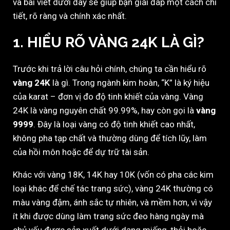
và bài viết dưới đây sẽ giúp bạn giải đáp một cách chi
tiết, rõ ràng và chính xác nhất.
1. HIỂU RÕ VÀNG 24K LÀ GÌ?
Trước khi trả lời câu hỏi chính, chúng ta cần hiểu rõ
vàng 24K
là gì. Trong ngành kim hoàn, “K” là ký hiệu
của karat – đơn vị đo độ tinh khiết của vàng. Vàng
24K là vàng nguyên chất 99.99%, hay còn gọi là
vàng
9999
. Đây là loại vàng có độ tinh khiết cao nhất,
không pha tạp chất và thường dùng để tích lũy, làm
của hồi môn hoặc để dự trữ tài sản.
Khác với vàng 18K, 14K hay 10K (vốn có pha các kim
loại khác để chế tác trang sức), vàng 24K thường có
màu vàng đậm, ánh sắc tự nhiên, và mềm hơn, vì vậy
ít khi được dùng làm trang sức đeo hàng ngày mà