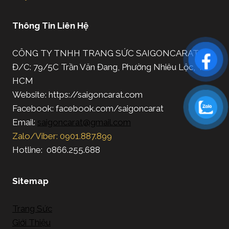
Thông Tin Liên Hệ
CÔNG TY TNHH TRANG SỨC SAIGONCARAT
Đ/C: 79/5C Trần Văn Đang, Phường Nhiêu Lộc, TP.
HCM
Website: https://saigoncarat.com
Facebook: facebook.com/saigoncarat
Email:
saigoncarat@gmail.com
Zalo/Viber: 0901.887.899
Hotline: 0866.255.688
Sitemap
Trang Sức
Giới Thiệu