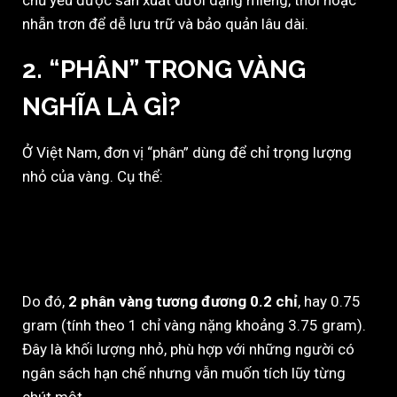
chủ yếu được sản xuất dưới dạng miếng, thỏi hoặc
nhẫn trơn để dễ lưu trữ và bảo quản lâu dài.
2. “PHÂN” TRONG VÀNG
NGHĨA LÀ GÌ?
Ở Việt Nam, đơn vị “phân” dùng để chỉ trọng lượng
nhỏ của vàng. Cụ thể:
1 chỉ = 10 phân
1 cây (lượng) = 10 chỉ = 100 phân
Do đó,
2 phân vàng tương đương 0.2 chỉ
, hay 0.75
gram (tính theo 1 chỉ vàng nặng khoảng 3.75 gram).
Đây là khối lượng nhỏ, phù hợp với những người có
ngân sách hạn chế nhưng vẫn muốn tích lũy từng
chút một.