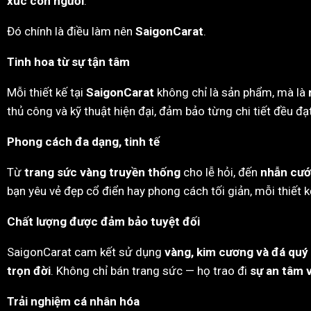
xúc con người
.
Đó chính là điều làm nên
SaigonCarat
.
Tinh hoa từ sự tận tâm
Mỗi thiết kế tại
SaigonCarat
không chỉ là sản phẩm, mà là
thủ công và kỹ thuật hiện đại, đảm bảo từng chi tiết đều đ
Phong cách đa dạng, tinh tế
Từ
trang sức vàng truyền thống
cho lễ hỏi, đến
nhẫn cướ
bạn yêu vẻ đẹp cổ điển hay phong cách tối giản, mỗi thiết
Chất lượng được đảm bảo tuyệt đối
SaigonCarat cam kết sử dụng
vàng, kim cương và đá quý
trọn đời
. Không chỉ bán trang sức — họ trao đi
sự an tâm v
Trải nghiệm cá nhân hóa