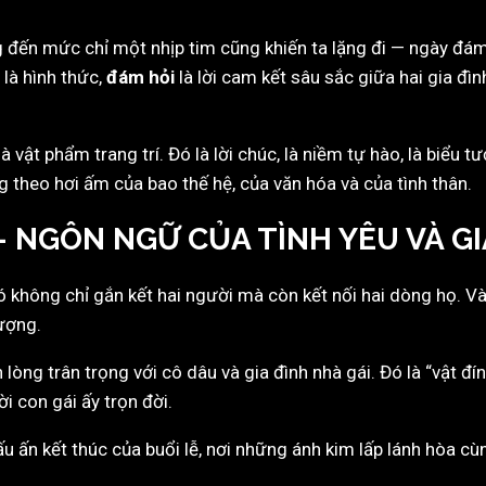
g đến mức chỉ một nhịp tim cũng khiến ta lặng đi — ngày đá
 là hình thức,
đám hỏi
là lời cam kết sâu sắc giữa hai gia đì
à vật phẩm trang trí. Đó là lời chúc, là niềm tự hào, là biểu t
 theo hơi ấm của bao thế hệ, của văn hóa và của tình thân.
– NGÔN NGỮ CỦA TÌNH YÊU VÀ G
nó không chỉ gắn kết hai người mà còn kết nối hai dòng họ. 
tượng.
n lòng trân trọng với cô dâu và gia đình nhà gái. Đó là “vật đ
 con gái ấy trọn đời.
ấu ấn kết thúc của buổi lễ, nơi những ánh kim lấp lánh hòa cù