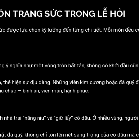
MÓN TRANG SỨC TRONG LỄ HỎI
ức được lựa chọn kỹ lưỡng đến từng chi tiết. Mỗi món đều c
ng ý nghĩa như một vòng tròn bất tận, không có khởi đầu cũ
, thể hiện sự dịu dàng. Những viên kim cương hoặc đá quý 
ầu chúc — bình an, viên mãn, hạnh phúc.
h nhà trai “nâng niu” và “giữ lấy” cô dâu. Ở nhiều vùng, ngườ
ặt đá quý, không chỉ tôn lên nét sang trọng của cô dâu mà 