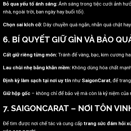
Bỏ qua yếu tố ánh sáng:
Ánh sáng trong tiệc cưới ảnh hưở
nhà, ngoài trời, ban ngày hay buổi tối).
Chọn sai kích cỡ:
Dây chuyền quá ngắn, nhẫn quá chật hay b
6. BÍ QUYẾT GIỮ GÌN VÀ BẢO Q
Cất giữ riêng từng món:
Tránh để vàng, bạc, kim cương hay 
Lau chùi nhẹ bằng khăn mềm:
Không dùng hóa chất mạnh
Định kỳ làm sạch tại nơi uy tín
như
SaigonCarat
, để tran
Giữ hộp gốc
– không chỉ để bảo vệ mà còn là kỷ niệm của 
7. SAIGONCARAT – NƠI TÔN VI
Để tìm được nơi chế tác và cung cấp
trang sức đám hỏi x