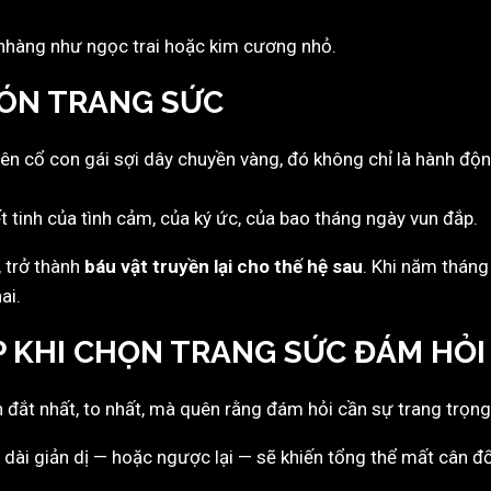
nhàng như ngọc trai hoặc kim cương nhỏ.
MÓN TRANG SỨC
 lên cổ con gái sợi dây chuyền vàng, đó không chỉ là hành độ
t tinh của tình cảm, của ký ức, của bao tháng ngày vun đắp.
, trở thành
báu vật truyền lại cho thế hệ sau
. Khi năm tháng
ai.
P KHI CHỌN TRANG SỨC ĐÁM HỎI
ắt nhất, to nhất, mà quên rằng đám hỏi cần sự trang trọng 
dài giản dị — hoặc ngược lại — sẽ khiến tổng thể mất cân đố