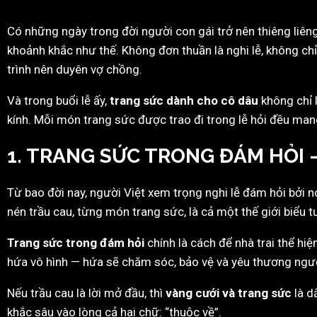
Có những ngày trong đời người con gái trở nên thiêng liên
khoảnh khắc như thế. Không đơn thuần là nghi lễ, không chỉ
trình nên duyên vợ chồng.
Và trong buổi lễ ấy,
trang sức dành cho cô dâu
không chỉ l
kính. Mỗi món trang sức được trao đi trong lễ hỏi đều mang
1. TRANG SỨC TRONG ĐÁM HỎI 
Từ bao đời nay, người Việt xem trọng nghi lễ đám hỏi bởi 
nén trầu cau, từng món trang sức, là cả một thế giới biểu 
Trang sức trong đám hỏi
chính là cách để nhà trai thể hiệ
hứa vô hình — hứa sẽ chăm sóc, bảo vệ và yêu thương người
Nếu trầu cau là lời mở đầu, thì
vàng cưới và trang sức
là d
khắc sâu vào lòng cả hai chữ: “thuộc về”.