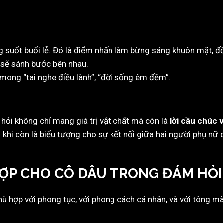
 suốt buổi lễ. Đó là điểm nhấn làm bừng sáng khuôn mặt, đ
i sẽ sánh bước bên nhau.
 mong “tai nghe điều lành”, “đời sống êm đềm”.
ỏi không chỉ mang giá trị vật chất mà còn là
lời cầu chúc v
hi còn là biểu tượng cho sự kết nối giữa hai người phụ nữ q
HỢP CHO CÔ DÂU TRONG ĐÁM HỎI
ù hợp với phong tục, với phong cách cá nhân, và với tông mà