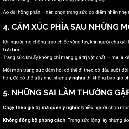
Áo dài hồng phấn – nên chọn trang sức có điểm nhấn nhẹ 
4. CẢM XÚC PHÍA SAU NHỮNG 
Khi người mẹ chồng trao chiếc vòng tay, khi người cha gài
trái tim
.
Trang sức khi ấy không chỉ mang giá trị vật chất — mà là kế
Mỗi món trang sức đám hỏi có thể đi theo cô dâu suốt đời
hơn, đá có thể trầy nhẹ, nhưng
ý nghĩa
thì không bao giờ ph
5. NHỮNG SAI LẦM THƯỜNG GẶ
Chạy theo giá trị mà quên ý nghĩa:
Nhiều người chọn món đ
Không đồng bộ phong cách:
Trang sức lộng lẫy nhưng áo 