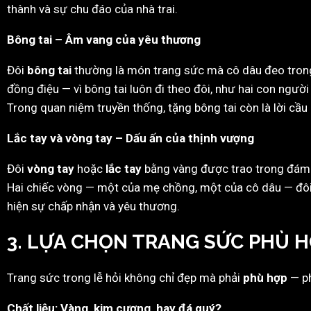
thành và sự chu đáo của nhà trai.
Bông tai – Âm vang của yêu thương
Đôi
bông tai
thường là món trang sức mà cô dâu đeo trong
đồng điệu — vì bông tai luôn đi theo đôi, như hai con ngườ
Trong quan niệm truyền thống, tặng bông tai còn là lời cầu
Lắc tay và vòng tay – Dấu ấn của thịnh vượng
Đôi
vòng tay
hoặc
lắc tay
bằng vàng được trao trong đám h
Hai chiếc vòng — một của mẹ chồng, một của cô dâu — đôi k
hiện sự chấp nhận và yêu thương.
3. LỰA CHỌN TRANG SỨC PHÙ 
Trang sức trong lễ hỏi không chỉ đẹp mà phải
phù hợp
— ph
Chất liệu: Vàng, kim cương, hay đá quý?