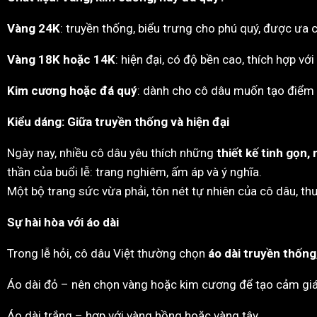
Vàng 24K
: truyền thống, biểu trưng cho phú quý, được ưa
Vàng 18K hoặc 14K
: hiện đại, có độ bền cao, thích hợp v
Kim cương hoặc đá quý
: dành cho cô dâu muốn tạo điểm n
Kiểu dáng: Giữa truyền thống và hiện đại
Ngày nay, nhiều cô dâu yêu thích những
thiết kế tinh gọn
thần của buổi lễ: trang nghiêm, ấm áp và ý nghĩa.
Một bộ trang sức vừa phải, tôn nét tự nhiên của cô dâu, thườ
Sự hài hòa với áo dài
Trong lễ hỏi, cô dâu Việt thường chọn
áo dài truyền thống
Áo dài đỏ – nên chọn vàng hoặc kim cương để tạo cảm giá
Áo dài trắng – hợp với vàng hồng hoặc vàng tây.