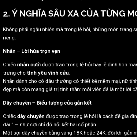
2. Ý NGHĨA SÂU XA CỦA TỪNG 
Không phải ngẫu nhiên mà trong lễ hỏi, những món trang s
riêng.
Nhẫn – Lời hứa trọn vẹn
Chiếc
nhẫn cưới
được trao trong lễ hỏi hay lễ đính hôn ma
trưng cho
tình yêu vĩnh cửu
.
Nhẫn dành cho cô dâu thường có thiết kế mềm mại, nữ tính
đẹp mà còn mang giá trị tinh thần: mỗi viên đá là một lời c
Dây chuyền – Biểu tượng của gắn kết
Chiếc
dây chuyền
được trao trong lễ hỏi là cách để gia đìn
dâu” — như sợi chỉ đỏ nối kết hai số phận.
Một sợi dây chuyền bằng vàng 18K hoặc 24K, đôi khi gắn m