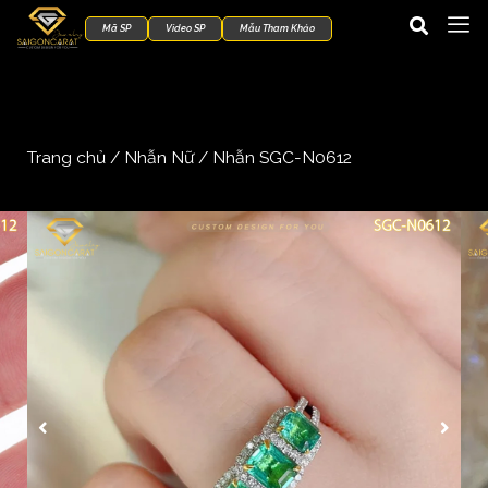
Mã SP
Video SP
Mẫu Tham Khảo
Trang chủ
/
Nhẫn Nữ
/ Nhẫn SGC-N0612