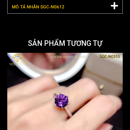
MÔ TẢ NHẪN SGC-N0612
SẢN PHẨM TƯƠNG TỰ