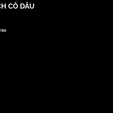
CH CÔ DÂU
tròn
.