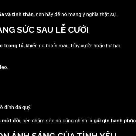
óa và tình thân
, nên hãy để nó mang ý nghĩa thật sự.
ANG SỨC SAU LỄ CƯỚI
c trong tủ
, khiến nó bị xỉn màu, trầy xước hoặc hư hại.
đeo.
đồ đính đá quý.
ả một đời
, nên chăm sóc nó cũng chính là
giữ gìn hạnh phúc