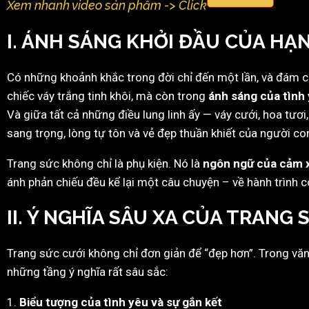
Xem nhanh video sản phẩm -> Click
I. ÁNH SÁNG KHỞI ĐẦU CỦA HẠ
Có những khoảnh khắc trong đời chỉ đến một lần, và đám cư
chiếc váy trắng tinh khôi, mà còn trong
ánh sáng của tình 
Và giữa tất cả những điều lung linh ấy — váy cưới, hoa tư
sang trọng, lòng tự tôn và vẻ đẹp thuần khiết của người con
Trang sức không chỉ là phụ kiện. Nó là
ngôn ngữ của cảm 
ánh phản chiếu đều kể lại một câu chuyện – về hành trình 
II. Ý NGHĨA SÂU XA CỦA TRANG
Trang sức cưới không chỉ đơn giản để “đẹp hơn”. Trong vă
những tầng ý nghĩa rất sâu sắc:
1.
Biểu tượng của tình yêu và sự gắn kết