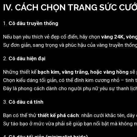
IV. CÁCH CHỌN TRANG SỨC CƯ
1.
Cô dâu truyền thống
Nếu bạn yêu thích vẻ đẹp cổ điển, hãy chọn
vàng 24K, vòng
Sự đơn giản, sang trọng và phúc hậu của vàng truyền thống
2.
Cô dâu hiện đại
Những thiết kế
bạch kim, vàng trắng, hoặc vàng hồng
sẽ 
Chọn kiểu dáng tối giản, có thể đính kim cương nhỏ – tinh
Đây là phong cách dành cho người phụ nữ yêu sự thanh lịch 
3.
Cô dâu cá tính
Bạn có thể thử
thiết kế phá cách
: nhẫn cưới khắc tên, dây
Sự táo bạo ở mức vừa phải sẽ giúp bạn nổi bật mà không mấ
4.
Cô dâu tối giản (minimalist bride)