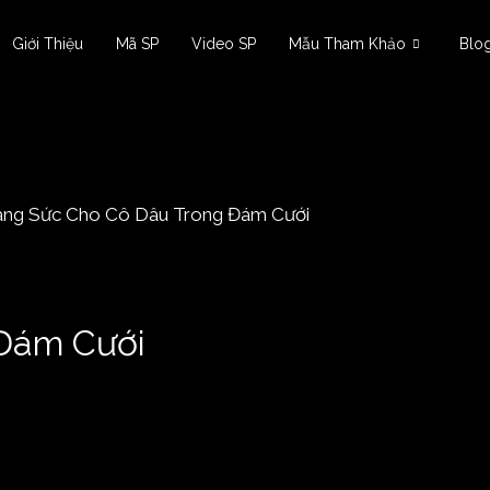
Giới Thiệu
Mã SP
Video SP
Mẫu Tham Khảo
Blo
 Đám Cưới