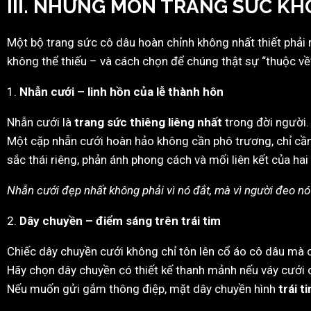
III. NHỮNG MÓN TRANG SỨC K
Một bộ trang sức cô dâu hoàn chỉnh không nhất thiết phải 
không thể thiếu – và cách chọn để chúng thật sự “thuộc về
1.
Nhẫn cưới – linh hồn của lễ thành hôn
Nhẫn cưới là
trang sức thiêng liêng nhất
trong đời người.
Một cặp nhẫn cưới hoàn hảo không cần phô trương, chỉ cầ
sắc thái riêng, phản ánh phong cách và mối liên kết của hai
Nhẫn cưới đẹp nhất không phải vì nó đắt, mà vì người đeo nó 
2.
Dây chuyền – điểm sáng trên trái tim
Chiếc dây chuyền cưới không chỉ tôn lên cổ áo cô dâu mà c
Hãy chọn dây chuyền có thiết kế thanh mảnh nếu váy cưới c
Nếu muốn gửi gắm thông điệp, mặt dây chuyền hình
trái t