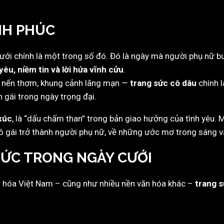
NH PHÚC
ới chính là một trong số đó. Đó là ngày mà người phụ nữ bướ
yêu, niềm tin và lời hứa vĩnh cửu
.
ơi, nến thơm, khung cảnh lãng mạn —
trang sức cô dâu
chính là
 gái trong ngày trọng đại.
xúc
, là “dấu chấm than” trong bản giao hưởng của tình yêu. 
cô gái trở thành người phụ nữ, về những ước mơ trong sáng v
 SỨC TRONG NGÀY CƯỚI
n hóa Việt Nam – cũng như nhiều nền văn hóa khác –
trang 