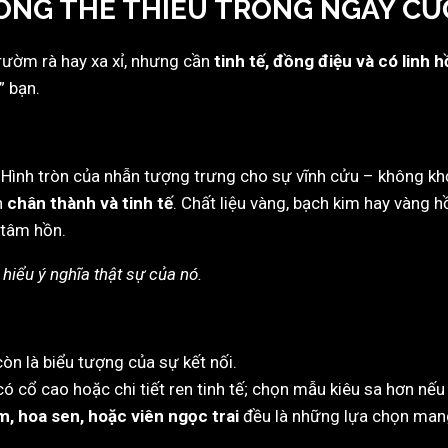
HÔNG THỂ THIẾU TRONG NGÀY CƯ
rườm rà hay xa xỉ, nhưng cần
tinh tế, đồng điệu và có linh 
” bạn.
 Hình tròn của nhẫn tượng trưng cho sự vĩnh cửu – không khở
n
chân thành và tinh tế
. Chất liệu vàng, bạch kim hay vàng
 tâm hồn.
hiểu ý nghĩa thật sự của nó.
òn là biểu tượng của sự kết nối.
ó cổ cao hoặc chi tiết ren tinh tế; chọn mẫu kiêu sa hơn nếu
im, hoa sen, hoặc viên ngọc trai
đều là những lựa chọn mang