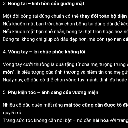
3.
Bông tai – linh hồn của gương mặt
Một đôi bông tai đúng chuẩn có thể
thay đổi toàn bộ diệ
Nếu khuôn mặt bạn tròn, hãy chọn bông tai dáng dài để kéo
Nếu khuôn mặt bạn nhỏ nhắn, bông tai hạt tròn hoặc hoa n
Bông tai không chỉ giúp cô dâu đẹp hơn, mà còn tạo nên
cả
4.
Vòng tay – lời chúc phúc không lời
Vòng tay cưới thường là quà tặng từ cha mẹ, tượng trưng
môn”
, là biểu tượng của tình thương và niềm tin cha mẹ g
Ngày nay, cô dâu có thể chọn vòng tay mảnh, đính đá hoặc 
5.
Phụ kiện tóc – ánh sáng của vương miện
Nhiều cô dâu quên mất rằng
mái tóc cũng cần được tô đ
quyến rũ.
Trang sức tóc không cần nổi bật – nó cần
hài hòa
với tran