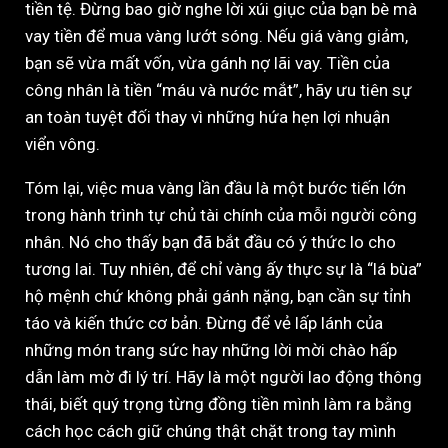
tiền tệ. Đừng bao giờ nghe lời xúi giục của bạn bè mà
vay tiền để mua vàng lướt sóng. Nếu giá vàng giảm,
bạn sẽ vừa mất vốn, vừa gánh nợ lãi vay. Tiền của
công nhân là tiền “máu và nước mắt”, hãy ưu tiên sự
an toàn tuyệt đối thay vì những hứa hẹn lợi nhuận
viển vông.
Tóm lại, việc mua vàng lần đầu là một bước tiến lớn
trong hành trình tự chủ tài chính của mỗi người công
nhân. Nó cho thấy bạn đã bắt đầu có ý thức lo cho
tương lai. Tuy nhiên, để chỉ vàng ấy thực sự là “lá bùa”
hộ mệnh chứ không phải gánh nặng, bạn cần sự tỉnh
táo và kiến thức cơ bản. Đừng để vẻ lấp lánh của
những món trang sức hay những lời mời chào hấp
dẫn làm mờ đi lý trí. Hãy là một người lao động thông
thái, biết quý trọng từng đồng tiền mình làm ra bằng
cách học cách giữ chúng thật chặt trong tay mình