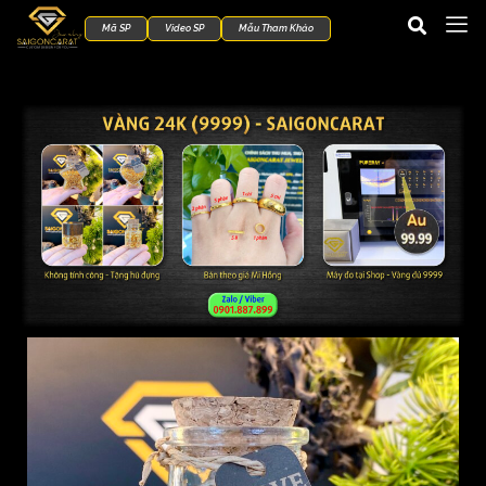
Mã SP
Video SP
Mẫu Tham Khảo