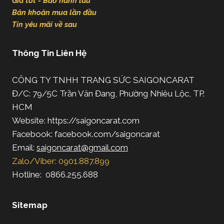
Giá tốt - Bảo hành lâu
Băn khoăn mua lần đầu
Tin yêu mãi về sau
Thông Tin Liên Hệ
CÔNG TY TNHH TRANG SỨC SAIGONCARAT
Đ/C: 79/5C Trần Văn Đang, Phường Nhiêu Lộc, TP.
HCM
Website: https://saigoncarat.com
Facebook: facebook.com/saigoncarat
Email:
saigoncarat@gmail.com
Zalo/Viber: 0901.887.899
Hotline: 0866.255.688
Sitemap