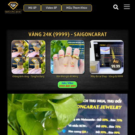
Mã SP
Video SP
Mẫu Tham Khảo