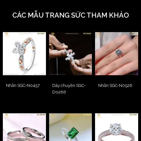
CÁC MẪU TRANG SỨC THAM KHẢO
Nhẫn SGC-N0457
Dây chuyền SGC-
Nhẫn SGC-N0526
D0266