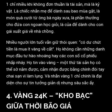
1 chỉ nhiều khi không đơn thuần là tài sản, mà là kỷ
vật. Là chiếc nhẫn mẹ để dành sau bao mùa gặt, là
món quà cưới từ ông bà ngày xưa, là phần thưởng
cho đứa con ngoan học giỏi, là của để dành cho con
gái xuất giá về nhà chồng.
Nhiều người lớn tuổi vẫn giữ thói quen: “có dư chút
tiền là mua ít vàng về cất”. Họ không cần những danh
mục đầu tư hào nhoáng hay các con số cổ phiếu
nhấp nháy. Họ tin vào vàng – một thứ tài sản họ có
thể sờ nắm được, cảm nhận được bằng chính đôi tay
chai sạn vì làm lụng. Và nhẫn vàng 1 chỉ chính là đại
diện cho sự tin tưởng giản dị nhưng sâu sắc ấy.
4. VÀNG 24K – “KHO BẠC”
GIỮA THỜI BÃO GIÁ