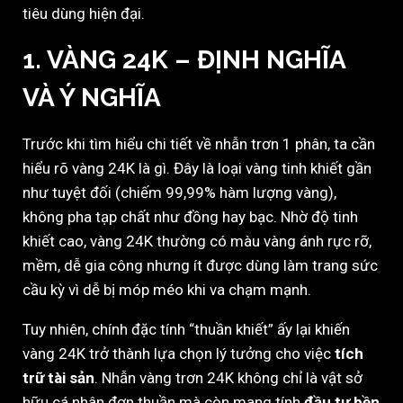
tiêu dùng hiện đại.
1. VÀNG 24K – ĐỊNH NGHĨA
VÀ Ý NGHĨA
Trước khi tìm hiểu chi tiết về nhẫn trơn 1 phân, ta cần
hiểu rõ vàng 24K là gì. Đây là loại vàng tinh khiết gần
như tuyệt đối (chiếm 99,99% hàm lượng vàng),
không pha tạp chất như đồng hay bạc. Nhờ độ tinh
khiết cao, vàng 24K thường có màu vàng ánh rực rỡ,
mềm, dễ gia công nhưng ít được dùng làm trang sức
cầu kỳ vì dễ bị móp méo khi va chạm mạnh.
Tuy nhiên, chính đặc tính “thuần khiết” ấy lại khiến
vàng 24K trở thành lựa chọn lý tưởng cho việc
tích
trữ tài sản
. Nhẫn vàng trơn 24K không chỉ là vật sở
hữu cá nhân đơn thuần mà còn mang tính
đầu tư bền