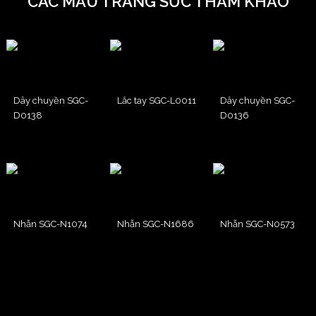
CÁC MẪU TRANG SỨC THAM KHẢO
Dây chuyền SGC-
Lắc tay SGC-L0011
Dây chuyền SGC-
D0138
D0136
Nhẫn SGC-N1074
Nhẫn SGC-N1686
Nhẫn SGC-N0573