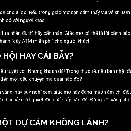
òn cho ai đó. Nếu trong giấc mơ bạn cảm thấy vui vẻ khi làm 
nh có với người khác.
 nhẫn đi, thì hãy cẩn thận! Giấc mơ có thể là lời cảnh báo 
thành “cây ATM miễn phí” cho người khác!
 HỘI HAY CÁI BẪY?
u tuyệt vời. Nhưng khoan đã! Trong thực tế, nếu bạn nhặt đ
h đến một câu chuyện ma quái nào đó?
 vàng, hãy suy nghĩ xem giấc mơ này đang muốn ám chỉ điều 
áo bạn về một quyết định hấp tấp nào đó. Đừng vội vàng nhậ
 MỘT DỰ CẢM KHÔNG LÀNH?