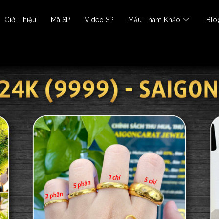
Giới Thiệu
Mã SP
Video SP
Mẫu Tham Khảo
Blo