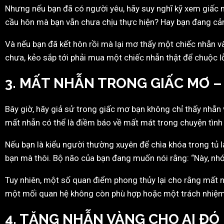
Nhưng nếu bạn đã có người yêu, hãy suy nghĩ kỹ xem giấc 
cầu hôn mà bạn vẫn chưa chịu thực hiện? Hay bạn đang cả
Và nếu bạn đã kết hôn rồi mà lại mơ thấy một chiếc nhẫn và
chưa, kẻo sắp tới phải mua một chiếc nhẫn thật để chuộc lỗ
3. MẤT NHẪN TRONG GIẤC MƠ –
Bây giờ, hãy giả sử trong giấc mơ bạn không chỉ thấy nhẫ
mất nhẫn có thể là điềm báo về mất mát trong chuyện tình 
Nếu bạn là kiểu người thường xuyên để chìa khóa trong tủ lạ
bạn mà thôi. Bộ não của bạn đang muốn nói rằng: “Này, nhớ k
Tuy nhiên, một số quan điểm phong thủy lại cho rằng mất n
một mối quan hệ không còn phù hợp hoặc một trách nhiệm
4. TẶNG NHẪN VÀNG CHO AI ĐÓ