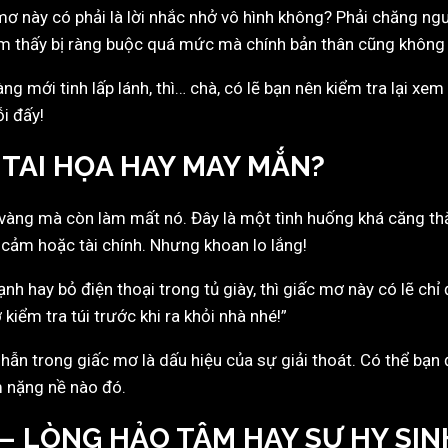
mơ này có phải là lời nhắc nhở vô hình không? Phải chăng n
m thấy bị ràng buộc quá mức mà chính bản thân cũng không
ng mới tinh lấp lánh, thì… chà, có lẽ bạn nên kiểm tra lại x
i đấy!
 TAI HỌA HAY MAY MẮN?
n vàng mà còn làm mất nó. Đây là một tình huống khá căng th
cảm hoặc tài chính. Nhưng khoan lo lắng!
nh hay bỏ điện thoại trong tủ giày, thì giấc mơ này có lẽ ch
iểm tra túi trước khi ra khỏi nhà nhé!”
hẫn trong giấc mơ là dấu hiệu của sự giải thoát. Có thể bạn
 nặng nề nào đó.
 – LÒNG HẢO TÂM HAY SỰ HY SIN