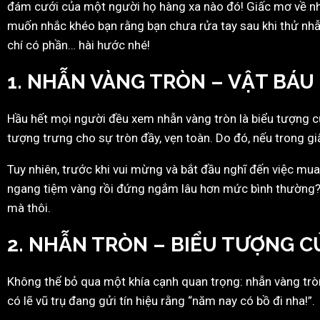
đám cưới của một người họ hàng xa nào đó! Giấc mơ về nhẫn 
muốn nhắc khéo bạn rằng bạn chưa rửa tay sau khi thử nhẫn
chí có phần… hài hước nhé!
1. NHẪN VÀNG TRÒN – VẬT BÁU
Hầu hết mọi người đều xem nhẫn vàng tròn là biểu tượng của
tượng trưng cho sự tròn đầy, vẹn toàn. Do đó, nếu trong giấ
Tuy nhiên, trước khi vui mừng và bắt đầu nghĩ đến việc mu
ngang tiệm vàng rồi đứng ngắm lâu hơn mức bình thường? Nế
mà thôi.
2. NHẪN TRÒN – BIỂU TƯỢNG C
Không thể bỏ qua một khía cạnh quan trọng: nhẫn vàng trò
có lẽ vũ trụ đang gửi tín hiệu rằng “năm nay có bồ đi nha!”.