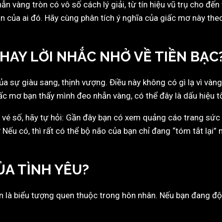
vàng tròn có vô số cách lý giải, từ tín hiệu vũ trụ cho đến 
 của ai đó. Hãy cùng phân tích ý nghĩa của giấc mơ này theo
 HAY LỜI NHẮC NHỞ VỀ TIỀN BẠC
 sự giàu sang, thịnh vượng. Điều này không có gì lạ vì vàng 
c mơ bạn thấy mình đeo nhẫn vàng, có thể đây là dấu hiệu tốt
a vé số, hãy tự hỏi: Gần đây bạn có xem quảng cáo trang sức
u có, thì rất có thể bộ não của bạn chỉ đang “tóm tắt lại” 
ỦA TÌNH YÊU?
n là biểu tượng quen thuộc trong hôn nhân. Nếu bạn đang đ