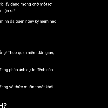
gười ấy đang mong chờ một lời
 nhận ra?
em mình đã quên ngày kỷ niệm nào
ẳng! Theo quan niệm dân gian,
ỉ đang phản ánh sự lơ đễnh của
 đang vô thức muốn thoát khỏi
H?