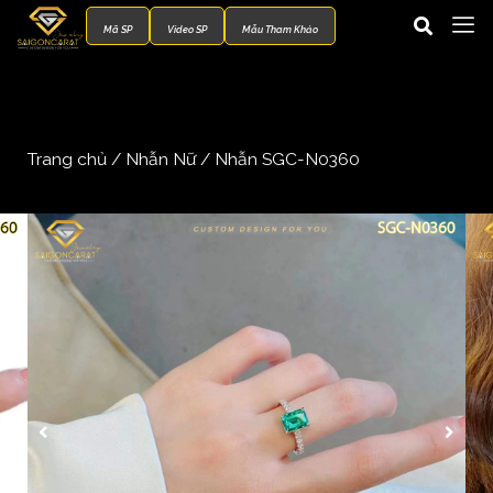
Mã SP
Video SP
Mẫu Tham Khảo
Trang chủ
/
Nhẫn Nữ
/ Nhẫn SGC-N0360