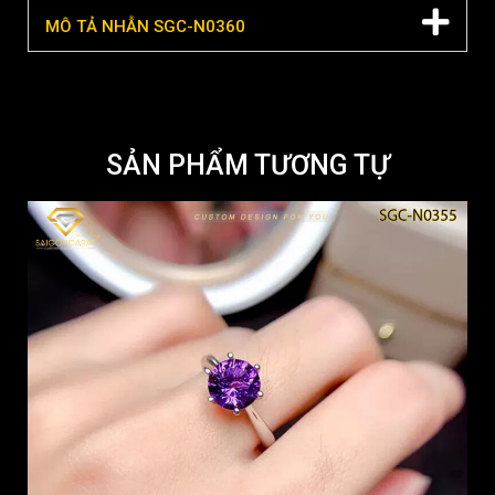
MÔ TẢ NHẪN SGC-N0360
SẢN PHẨM TƯƠNG TỰ