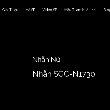
Giới Thiệu
Mã SP
Video SP
Mẫu Tham Khảo
Blo
Nhẫn Nữ
Nhẫn SGC-N1730