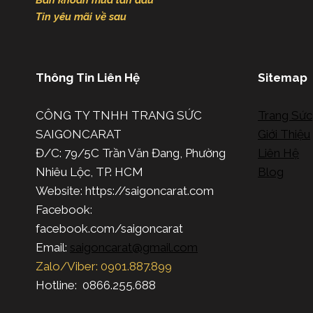
Băn khoăn mua lần đầu
Tin yêu mãi về sau
Thông Tin Liên Hệ
Sitemap
CÔNG TY TNHH TRANG SỨC
Trang Sức
SAIGONCARAT
Giới Thiệu
Đ/C: 79/5C Trần Văn Đang, Phường
Liên Hệ
Nhiêu Lộc, TP. HCM
Blog
Website: https://saigoncarat.com
Facebook:
facebook.com/saigoncarat
Email:
saigoncarat@gmail.com
Zalo/Viber: 0901.887.899
Hotline: 0866.255.688