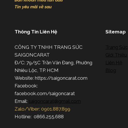
Băn khoăn mua lần đầu
Tin yêu mãi về sau
Thông Tin Liên Hệ
Sitemap
CÔNG TY TNHH TRANG SỨC
Trang Sức
SAIGONCARAT
Giới Thiệu
Đ/C: 79/5C Trần Văn Đang, Phường
Liên Hệ
Nhiêu Lộc, TP. HCM
Blog
Website: https://saigoncarat.com
Facebook:
facebook.com/saigoncarat
Email:
saigoncarat@gmail.com
Zalo/Viber: 0901.887.899
Hotline: 0866.255.688