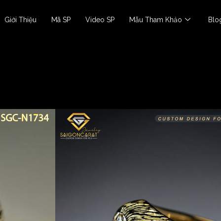
Giới Thiệu
Mã SP
Video SP
Mẫu Tham Khảo
Blo
Nhẫn Nữ
Nhẫn SGC-N1734