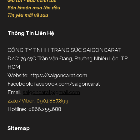
Giá tốt - Bảo hành lâu
Băn khoăn mua lần đầu
Tin yêu mãi về sau
Thông Tin Liên Hệ
CÔNG TY TNHH TRANG SỨC SAIGONCARAT
Đ/C: 79/5C Trần Văn Đang, Phường Nhiêu Lộc, TP.
HCM
Website: https://saigoncarat.com
Facebook: facebook.com/saigoncarat
Email:
saigoncarat@gmail.com
Zalo/Viber: 0901.887.899
Hotline: 0866.255.688
Sitemap