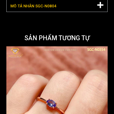
MÔ TẢ NHẪN SGC-N0804
SẢN PHẨM TƯƠNG TỰ