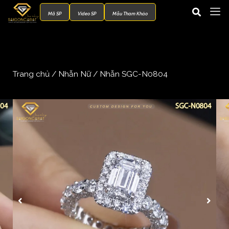
Mã SP
Video SP
Mẫu Tham Khảo
Trang chủ
/
Nhẫn Nữ
/ Nhẫn SGC-N0804