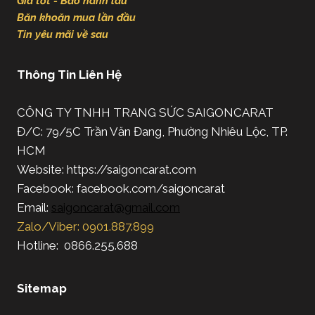
Giá tốt - Bảo hành lâu
Băn khoăn mua lần đầu
Tin yêu mãi về sau
Thông Tin Liên Hệ
CÔNG TY TNHH TRANG SỨC SAIGONCARAT
Đ/C: 79/5C Trần Văn Đang, Phường Nhiêu Lộc, TP.
HCM
Website: https://saigoncarat.com
Facebook: facebook.com/saigoncarat
Email:
saigoncarat@gmail.com
Zalo/Viber: 0901.887.899
Hotline: 0866.255.688
Sitemap