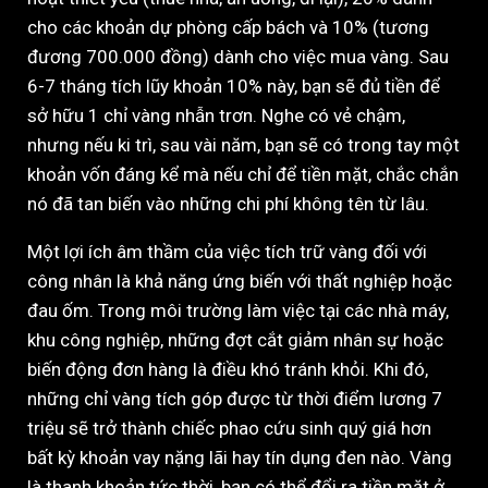
cho các khoản dự phòng cấp bách và 10% (tương
đương 700.000 đồng) dành cho việc mua vàng. Sau
6-7 tháng tích lũy khoản 10% này, bạn sẽ đủ tiền để
sở hữu 1 chỉ vàng nhẫn trơn. Nghe có vẻ chậm,
nhưng nếu ki trì, sau vài năm, bạn sẽ có trong tay một
khoản vốn đáng kể mà nếu chỉ để tiền mặt, chắc chắn
nó đã tan biến vào những chi phí không tên từ lâu.
Một lợi ích âm thầm của việc tích trữ vàng đối với
công nhân là khả năng ứng biến với thất nghiệp hoặc
đau ốm. Trong môi trường làm việc tại các nhà máy,
khu công nghiệp, những đợt cắt giảm nhân sự hoặc
biến động đơn hàng là điều khó tránh khỏi. Khi đó,
những chỉ vàng tích góp được từ thời điểm lương 7
triệu sẽ trở thành chiếc phao cứu sinh quý giá hơn
bất kỳ khoản vay nặng lãi hay tín dụng đen nào. Vàng
là thanh khoản tức thời, bạn có thể đổi ra tiền mặt ở