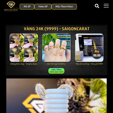
Mã SP
Video SP
Mẫu Tham Khảo