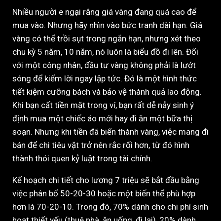
Nhiều người e ngại rằng giá vàng đang quá cao để
mua vào. Nhưng hãy nhìn vào bức tranh dài hạn. Giá
vàng có thể trồi sụt trong ngắn hạn, nhưng xét theo
chu kỳ 5 năm, 10 năm, nó luôn là biểu đồ đi lên. Đối
với một công nhân, đầu tư vàng không phải là lướt
sóng để kiếm lời ngay lập tức. Đó là một hình thức
tiết kiệm cưỡng bách và bảo vệ thành quả lao động.
Khi bạn cất tiền mặt trong ví, bạn rất dễ nảy sinh ý
định mua một chiếc áo mới hay đi ăn một bữa thị
soạn. Nhưng khi tiền đã biến thành vàng, việc mang đi
bán để chi tiêu vặt trở nên rắc rối hơn, từ đó hình
thành thói quen kỷ luật trong tài chính.
Kế hoạch chi tiết cho lương 7 triệu sẽ bắt đầu bằng
việc phân bổ 50-20-30 hoặc một biến thể phù hợp
hơn là 70-20-10. Trong đó, 70% dành cho chi phí sinh
hoạt thiết yếu (thuê nhà, ăn uống, đi lại), 20% dành