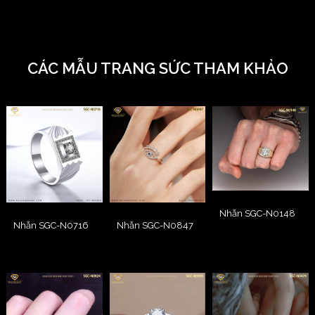
CÁC MẪU TRANG SỨC THAM KHẢO
Nhẫn SGC-N0148
Nhẫn SGC-N0716
Nhẫn SGC-N0847