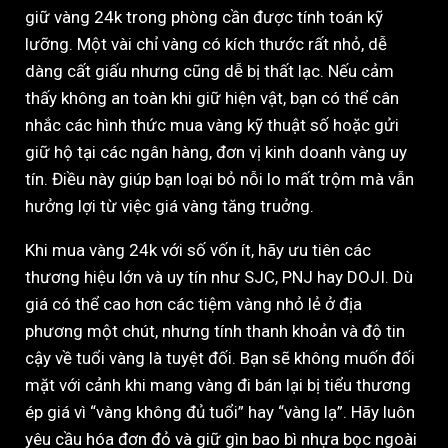
giữ vàng 24k trong phòng cần được tính toán kỹ
lưỡng. Một vài chỉ vàng có kích thước rất nhỏ, dễ
dàng cất giấu nhưng cũng dễ bị thất lạc. Nếu cảm
thấy không an toàn khi giữ hiện vật, bạn có thể cân
nhắc các hình thức mua vàng kỹ thuật số hoặc gửi
giữ hộ tại các ngân hàng, đơn vị kinh doanh vàng uy
tín. Điều này giúp bạn loại bỏ nỗi lo mất trộm mà vẫn
hưởng lợi từ việc giá vàng tăng truởng.
Khi mua vàng 24k với số vốn ít, hãy ưu tiên các
thương hiệu lớn và uy tín như SJC, PNJ hay DOJI. Dù
giá có thể cao hơn các tiệm vàng nhỏ lẻ ở địa
phương một chút, nhưng tính thanh khoản và độ tin
cậy về tuổi vàng là tuyệt đối. Bạn sẽ không muốn đối
mặt với cảnh khi mang vàng đi bán lại bị tiểu thương
ép giá vì “vàng không đủ tuổi” hay “vàng lạ”. Hãy luôn
yêu cầu hóa đơn đỏ và giữ gìn bao bì nhựa bọc ngoài