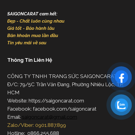
SAIGONCARAT cam kết:
Đẹp - Chất luôn cùng nhau
Giá tốt - Bảo hành lâu
Băn khoăn mua lần đầu
Tin yêu mãi về sau
Thông Tin Liên Hệ
CÔNG TY TNHH TRANG SỨC SAIGONCARAT
Đ/C: 79/5C Trần Văn Đang, Phường Nhiêu Lộc, TP.
HCM
Website: https://saigoncarat.com
Facebook: facebook.com/saigoncarat
Email:
saigoncarat@gmail.com
Zalo/Viber: 0901.887.899
Hotline: 0866.255.688