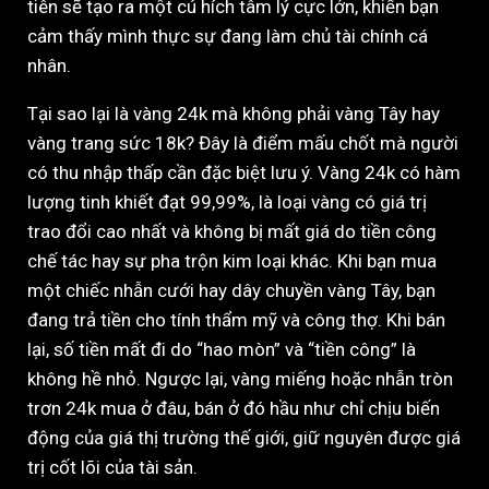
tiên sẽ tạo ra một cú hích tâm lý cực lớn, khiến bạn
cảm thấy mình thực sự đang làm chủ tài chính cá
nhân.
Tại sao lại là vàng 24k mà không phải vàng Tây hay
vàng trang sức 18k? Đây là điểm mấu chốt mà người
có thu nhập thấp cần đặc biệt lưu ý. Vàng 24k có hàm
lượng tinh khiết đạt 99,99%, là loại vàng có giá trị
trao đổi cao nhất và không bị mất giá do tiền công
chế tác hay sự pha trộn kim loại khác. Khi bạn mua
một chiếc nhẫn cưới hay dây chuyền vàng Tây, bạn
đang trả tiền cho tính thẩm mỹ và công thợ. Khi bán
lại, số tiền mất đi do “hao mòn” và “tiền công” là
không hề nhỏ. Ngược lại, vàng miếng hoặc nhẫn tròn
trơn 24k mua ở đâu, bán ở đó hầu như chỉ chịu biến
động của giá thị trường thế giới, giữ nguyên được giá
trị cốt lõi của tài sản.