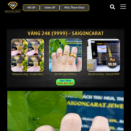
Mã SP
Video SP
Mẫu Tham Khảo