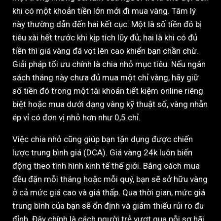
khi có một khoản tiền lớn mới đi mua vàng. Tâm lý
này thường dẫn đến hai kết cục: Một là số tiền đó bị
tiêu xài hết trước khi kịp tích lũy đủ; hai là khi có đủ
tiền thì giá vàng đã vọt lên cao khiến bạn chần chừ.
Giải pháp tối ưu chính là chia nhỏ mục tiêu. Nếu ngân
sách tháng này chưa đủ mua một chỉ vàng, hãy giữ
số tiền đó trong một tài khoản tiết kiệm online riêng
biệt hoặc mua dưới dạng vàng kỹ thuật số, vàng nhẫn
ép vỉ có đơn vị nhỏ hơn như 0,5 chỉ.
Việc chia nhỏ cũng giúp bạn tận dụng được chiến
lược trung bình giá (DCA). Giá vàng 24k luôn biến
động theo tình hình kinh tế thế giới. Bằng cách mua
đều đặn mỗi tháng hoặc mỗi quý, bạn sẽ sở hữu vàng
ở cả mức giá cao và giá thấp. Qua thời gian, mức giá
trung bình của bạn sẽ ổn định và giảm thiểu rủi ro đu
đỉnh. Đây chính là cách người trẻ vượt qua nỗi sợ hãi