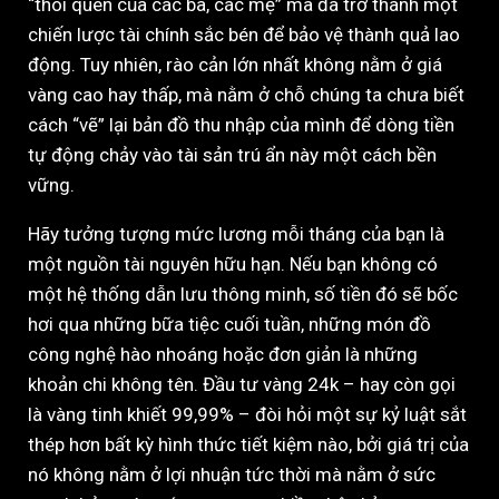
“thói quen của các bà, các mẹ” mà đã trở thành một
chiến lược tài chính sắc bén để bảo vệ thành quả lao
động. Tuy nhiên, rào cản lớn nhất không nằm ở giá
vàng cao hay thấp, mà nằm ở chỗ chúng ta chưa biết
cách “vẽ” lại bản đồ thu nhập của mình để dòng tiền
tự động chảy vào tài sản trú ẩn này một cách bền
vững.
Hãy tưởng tượng mức lương mỗi tháng của bạn là
một nguồn tài nguyên hữu hạn. Nếu bạn không có
một hệ thống dẫn lưu thông minh, số tiền đó sẽ bốc
hơi qua những bữa tiệc cuối tuần, những món đồ
công nghệ hào nhoáng hoặc đơn giản là những
khoản chi không tên. Đầu tư vàng 24k – hay còn gọi
là vàng tinh khiết 99,99% – đòi hỏi một sự kỷ luật sắt
thép hơn bất kỳ hình thức tiết kiệm nào, bởi giá trị của
nó không nằm ở lợi nhuận tức thời mà nằm ở sức