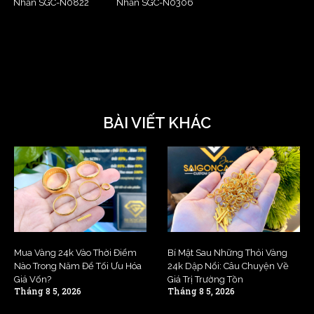
Nhẫn SGC-N0822
Nhẫn SGC-N0306
BÀI VIẾT KHÁC
Mua Vàng 24k Vào Thời Điểm
Bí Mật Sau Những Thỏi Vàng
Nào Trong Năm Để Tối Ưu Hóa
24k Dập Nổi: Câu Chuyện Về
Giá Vốn?
Giá Trị Trường Tồn
Tháng 8 5, 2026
Tháng 8 5, 2026