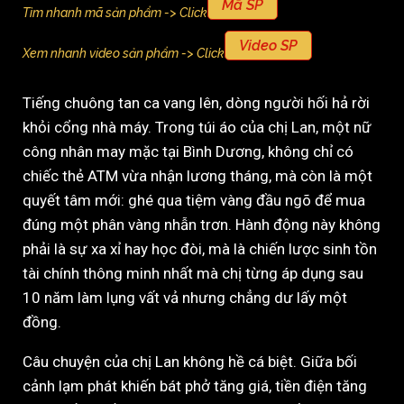
Mã SP
Tìm nhanh mã sản phẩm -> Click
Video SP
Xem nhanh video sản phẩm -> Click
Tiếng chuông tan ca vang lên, dòng người hối hả rời
khỏi cổng nhà máy. Trong túi áo của chị Lan, một nữ
công nhân may mặc tại Bình Dương, không chỉ có
chiếc thẻ ATM vừa nhận lương tháng, mà còn là một
quyết tâm mới: ghé qua tiệm vàng đầu ngõ để mua
đúng một phân vàng nhẫn trơn. Hành động này không
phải là sự xa xỉ hay học đòi, mà là chiến lược sinh tồn
tài chính thông minh nhất mà chị từng áp dụng sau
10 năm làm lụng vất vả nhưng chẳng dư lấy một
đồng.
Câu chuyện của chị Lan không hề cá biệt. Giữa bối
cảnh lạm phát khiến bát phở tăng giá, tiền điện tăng