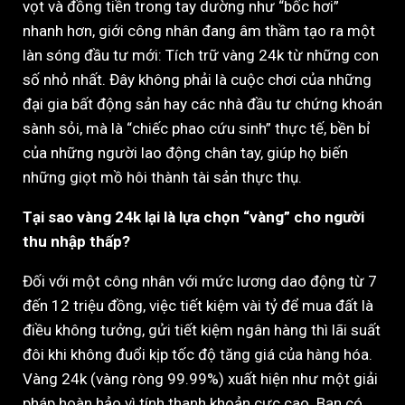
vọt và đồng tiền trong tay dường như “bốc hơi”
nhanh hơn, giới công nhân đang âm thầm tạo ra một
làn sóng đầu tư mới: Tích trữ vàng 24k từ những con
số nhỏ nhất. Đây không phải là cuộc chơi của những
đại gia bất động sản hay các nhà đầu tư chứng khoán
sành sỏi, mà là “chiếc phao cứu sinh” thực tế, bền bỉ
của những người lao động chân tay, giúp họ biến
những giọt mồ hôi thành tài sản thực thụ.
Tại sao vàng 24k lại là lựa chọn “vàng” cho người
thu nhập thấp?
Đối với một công nhân với mức lương dao động từ 7
đến 12 triệu đồng, việc tiết kiệm vài tỷ để mua đất là
điều không tưởng, gửi tiết kiệm ngân hàng thì lãi suất
đôi khi không đuổi kịp tốc độ tăng giá của hàng hóa.
Vàng 24k (vàng ròng 99.99%) xuất hiện như một giải
pháp hoàn hảo vì tính thanh khoản cực cao. Bạn có