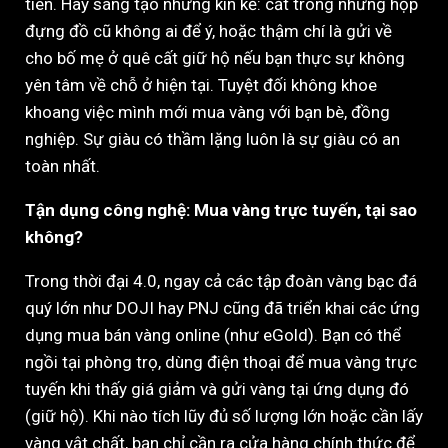
tiên. Hãy sáng tạo nhưng kín kẽ: cất trong những hộp
đựng đồ cũ không ai để ý, hoặc thậm chí là gửi về
cho bố mẹ ở quê cất giữ hộ nếu bạn thực sự không
yên tâm về chỗ ở hiện tại. Tuyệt đối không khoe
khoang việc mình mới mua vàng với bạn bè, đồng
nghiệp. Sự giàu có thầm lặng luôn là sự giàu có an
toàn nhất.
Tận dụng công nghệ: Mua vàng trực tuyến, tại sao
không?
Trong thời đại 4.0, ngay cả các tập đoàn vàng bạc đá
quý lớn như DOJI hay PNJ cũng đã triển khai các ứng
dụng mua bán vàng online (như eGold). Bạn có thể
ngồi tại phòng trọ, dùng điện thoại để mua vàng trực
tuyến khi thấy giá giảm và gửi vàng tại ứng dụng đó
(giữ hộ). Khi nào tích lũy đủ số lượng lớn hoặc cần lấy
vàng vật chất, bạn chỉ cần ra cửa hàng chính thức để