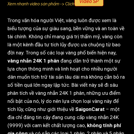
Video SP
Xem nhanh video sản phẩm -> Click
Trong văn hóa người Việt, vàng luôn được xem là
biểu tượng của sự giàu sang, bền vững và an toàn về
tài chính. Không chỉ mang giá trị thẩm mỹ, vàng còn
là một kênh đầu tư tích lũy được ưa chuộng từ bao
đời nay. Trong số các loại vàng phổ biến hiện nay,
vàng nhẫn 24K 1 phân
đang dần trở thành một sự
lựa chọn thông minh và linh hoạt cho nhiều người
dân muốn tích trữ tài sản lâu dài mà không cần bỏ ra
số tiền quá lớn ngay lập tức. Bài viết này sẽ đi sâu
phân tích về vàng nhẫn 24K 1 phân, những ưu điểm
nổi bật của nó, lý do nên lựa chọn loại vàng này để
tích lũy, cũng như giới thiệu về
SaigonCarat
– một
địa chỉ đáng tin cậy đang cung cấp vàng nhẫn 24K
(9999) với cam kết chất lượng cao,
không tính phí
gia công
và có sẵn các loại 1 phân, 2 phân và 5 phân.