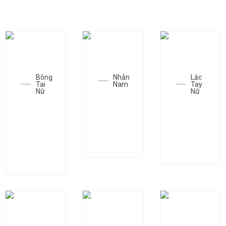
CÁC MẪU TRANG SỨC THAM KHẢO
Bông
Nhẫn
Lắc
Tai
Nam
Tay
Nữ
Nữ
Nhẫn
Bông
Lắc tay
SGC-
tai
SGC-
N1419
SGC-
L0183
T0221