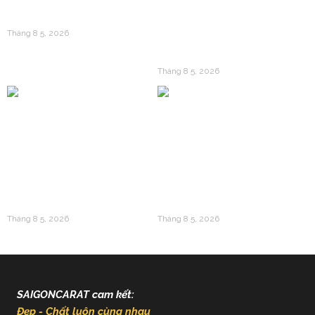
Tối Ưu Hóa Giá Vốn?
Vàng 24k Dập Nổi: Câu
Tháng 8 5, 2026
Chuyện Về Giá Trị
Trường Tồn
Tháng 8 5, 2026
Vàng 24k Và Gen Z: Làn
Giải Mã Sức Hút Của
Sóng Tích Lũy Mới Thay
Vàng 24k Trong Văn Hóa
Thế Cho Mua Sắm Tiêu
Á Đông Và Giá Trị Kinh
Sản
Tế Hiện Đại
Tháng 8 5, 2026
Tháng 8 5, 2026
SAIGONCARAT cam kết:
Đẹp - Chất luôn cùng nhau