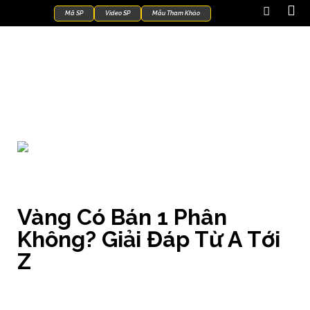
Mã SP
Video SP
Mẫu Tham Khảo
Kiến Thức Trang Sức
Vàng Có Bán 1 Phân
Không? Giải Đáp Từ A Tới
Z