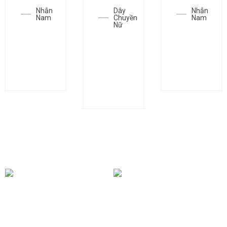
Nhẫn
Dây
Nhẫn
Nam
Chuyền
Nam
Nữ
Nhẫn
Nhẫn
Dây
SGC-
SGC-
chuyền
N1001
N1105
SGC-
D0214
BÀI VIẾT KHÁC
Mua Vàng 24k Vào Thời
Điểm Nào Trong Năm Để
Bí Mật Sau Những Thỏi