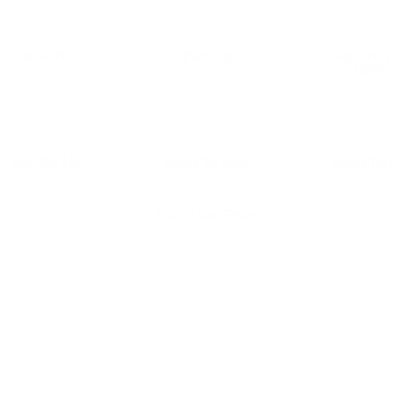
Nhẫn Nữ
Nhẫn Cặp
Dây Chuy
Nam
Lắc Tay Nữ
Bông Tai Nam
Bông Tai 
Tất Cả Sản Phẩm
 không chỉ là vật phẩm trang sức hay biểu tượng cho sự phú q
là vàng 9999 – được xem là “chuẩn mực vàng” của giới tích tr
âm lý phổ biến nhưng mâu thuẫn, đã ăn sâu vào thói quen của