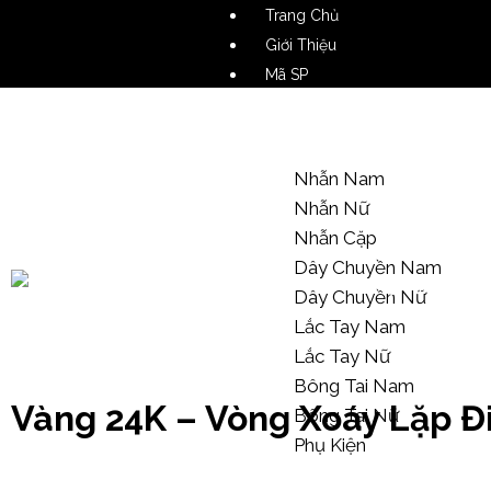
Trang Chủ
Giới Thiệu
Mã SP
Video SP
Mẫu Tham Khảo
Nhẫn Nam
Nhẫn Nữ
Nhẫn Cặp
Dây Chuyền Nam
Dây Chuyền Nữ
Lắc Tay Nam
Kiến Thức Trang Sức
Lắc Tay Nữ
Bông Tai Nam
Vàng 24K – Vòng Xoáy Lặp Đi
Bông Tai Nữ
Phụ Kiện