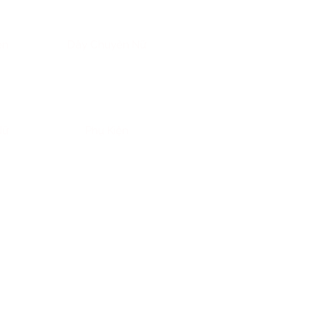
ền
Dây Chuyền Nữ
Nữ
Phụ Kiện
uý, mà còn là kênh tích lũy giá
ữ và người tiêu dùng truyền
 hàng triệu người:
“Cao thì sợ