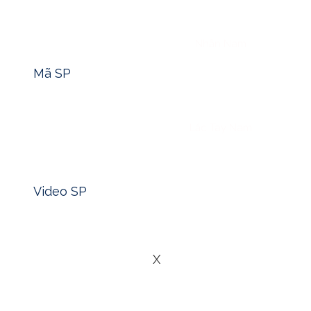
Tìm nhanh mã sản phẩm -> Click
Nhẫn Nam
Mã SP
Lắc Tay Nam
Xem nhanh video sản phẩm -> Click
Video SP
Blog
Liên Hệ
Trong suốt chiều dài lịch sử tài chính của người Việt, vàng
X
trị lâu đời và đáng tin cậy. Trong đó, vàng 24K – còn gọi 
thống. Tuy nhiên, đi cùng với giá trị bền vững đó là một t
mua, thấp thì lại lo bán.”